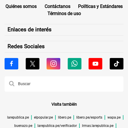
Quiénes somos
Contáctanos
Políticas y Estándares
Términos de uso
Enlaces de interés
Redes Sociales
Visita también
larepublica.pe
elpopular.pe
libero.pe
libero.pe/esports
wapa.pe
buenazo.pe
larepublica.pe/verificador
lrmas.larepublica.pe