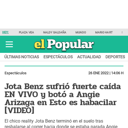
HOY:
PLAZA VEA
NALDY SALDAÑA
MUNDO
MARIO HART
SAM
ÚLTIMAS NOTICIAS
ESPECTÁCULOS
ACTUALIDAD
DEPORTES
Espectáculos
26 ENE 2022 | 14:06 H
Jota Benz sufrió fuerte caída
EN VIVO y botó a Angie
Arizaga en Esto es habacilar
[VIDEO]
El chico reality Jota Benz terminó en el suelo tras
resbalarse al correr hacia donde se estaba parada Angie