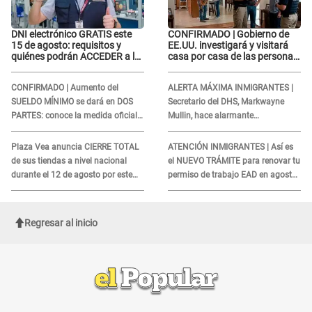
DNI electrónico GRATIS este
CONFIRMADO | Gobierno de
15 de agosto: requisitos y
EE.UU. investigará y visitará
quiénes podrán ACCEDER a la
casa por casa de las personas
campaña
que TENGAN ESTE TRABAJO
CONFIRMADO | Aumento del
ALERTA MÁXIMA INMIGRANTES |
SUELDO MÍNIMO se dará en DOS
Secretario del DHS, Markwayne
PARTES: conoce la medida oficial
Mullin, hace alarmante
del Ministerio de Economía
declaración: "Ahora vamos por
ellos"
Plaza Vea anuncia CIERRE TOTAL
ATENCIÓN INMIGRANTES | Así es
de sus tiendas a nivel nacional
el NUEVO TRÁMITE para renovar tu
durante el 12 de agosto por este
permiso de trabajo EAD en agosto
MOTIVO
del 2026
Regresar al inicio