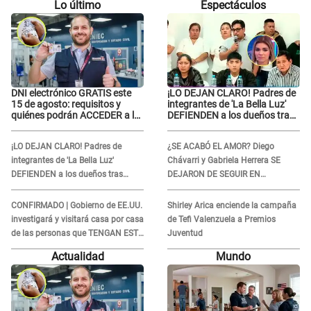
Lo último
Espectáculos
DNI electrónico GRATIS este
¡LO DEJAN CLARO! Padres de
15 de agosto: requisitos y
integrantes de 'La Bella Luz'
quiénes podrán ACCEDER a la
DEFIENDEN a los dueños tras
campaña
denuncia: “Nunca vimos
nada...”
¡LO DEJAN CLARO! Padres de
¿SE ACABÓ EL AMOR? Diego
integrantes de 'La Bella Luz'
Chávarri y Gabriela Herrera SE
DEFIENDEN a los dueños tras
DEJARON DE SEGUIR EN
denuncia: “Nunca vimos nada...”
INSTAGRAM y él ANUNCIÓ SU
RENUNCIA A SU PODCAST
CONFIRMADO | Gobierno de EE.UU.
Shirley Arica enciende la campaña
investigará y visitará casa por casa
de Tefi Valenzuela a Premios
de las personas que TENGAN ESTE
Juventud
TRABAJO
Actualidad
Mundo