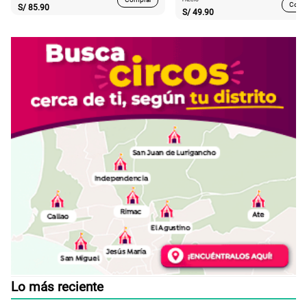
PRECIO
Comp
S/
85.90
S/
49.90
Lo más reciente