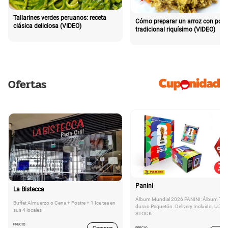
Tallarines verdes peruanos: receta
Cómo preparar un arroz con poll
clásica deliciosa (VIDEO)
tradicional riquísimo (VIDEO)
Ofertas
Panini
La Bistecca
Álbum Mundial 2026 PANINI: Álbum Tap
Buffet Almuerzo o Cena + Postre + 1 Ice tea en
dura o Paquetón. Delivery Incluido. ULTI
sus 4 locales
STOCK
PRECIO
Comprar