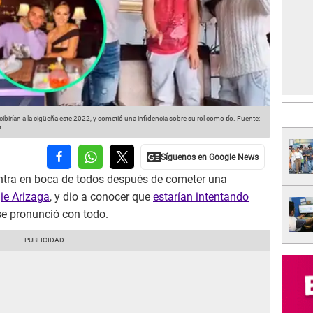
irían a la cigüeña este 2022, y cometió una infidencia sobre su rol como tío.
Fuente:
m
ntra en boca de todos después de cometer una
ie Arizaga
, y dio a conocer que
estarían intentando
se pronunció con todo.