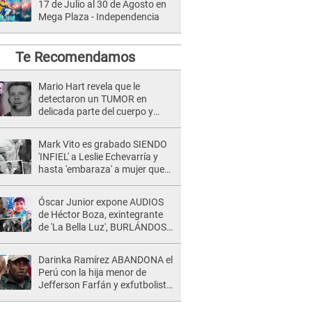
17 de Julio al 30 de Agosto en
Mega Plaza - Independencia
Te Recomendamos
Mario Hart revela que le
detectaron un TUMOR en
delicada parte del cuerpo y
expone diagnóstico: "Dolores
muy fuertes..."
Mark Vito es grabado SIENDO
'INFIEL' a Leslie Echevarría y
hasta 'embaraza' a mujer que
sería su AMANTE: "¡Eres un
desgraciado! "
Óscar Junior expone AUDIOS
de Héctor Boza, exintegrante
de 'La Bella Luz', BURLÁNDOSE
de Anely Dávila tras acusarlo
de maltrato: "Grábame..."
Darinka Ramírez ABANDONA el
Perú con la hija menor de
Jefferson Farfán y exfutbolista
REACCIONA: "A ti que..."