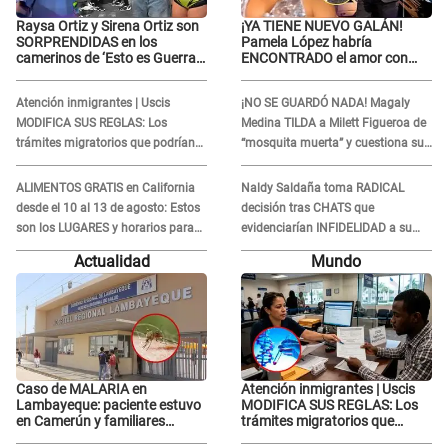
Raysa Ortiz y Sirena Ortiz son
¡YA TIENE NUEVO GALÁN!
SORPRENDIDAS en los
Pamela López habría
camerinos de ‘Esto es Guerra’
ENCONTRADO el amor con
tras FUERTE
joven empresario y Pati Lorena
ENFRENTAMIENTO con
la ECHA en VIVO
Atención inmigrantes | Uscis
¡NO SE GUARDÓ NADA! Magaly
Gabriel Moisés: “Gracias”
MODIFICA SUS REGLAS: Los
Medina TILDA a Milett Figueroa de
trámites migratorios que podrían
“mosquita muerta” y cuestiona su
necesitar tu prueba de ADN
RECONCILIACIÓN con Marcelo
Tinelli en TV argentina
ALIMENTOS GRATIS en California
Naldy Saldaña toma RADICAL
desde el 10 al 13 de agosto: Estos
decisión tras CHATS que
son los LUGARES y horarios para
evidenciarían INFIDELIDAD a su
recibir la ayuda
novio con animador de 'La Bella
Actualidad
Mundo
Luz': "Un día..."
Caso de MALARIA en
Atención inmigrantes | Uscis
Lambayeque: paciente estuvo
MODIFICA SUS REGLAS: Los
en Camerún y familiares
trámites migratorios que
denuncian demora en
podrían necesitar tu prueba de