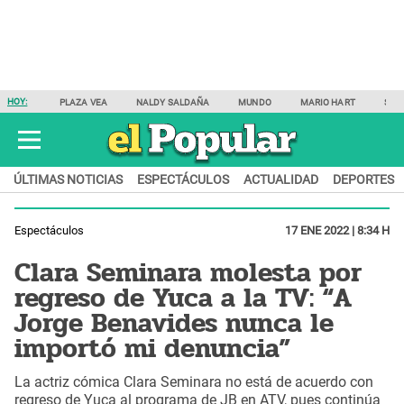
HOY:
PLAZA VEA
NALDY SALDAÑA
MUNDO
MARIO HART
SAM
ÚLTIMAS NOTICIAS
ESPECTÁCULOS
ACTUALIDAD
DEPORTES
Espectáculos
17 ENE 2022 | 8:34 H
Clara Seminara molesta por
regreso de Yuca a la TV: “A
Jorge Benavides nunca le
importó mi denuncia”
La actriz cómica Clara Seminara no está de acuerdo con
regreso de Yuca al programa de JB en ATV, pues continúa