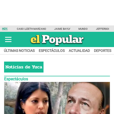
HOY:
CASO LIZETH MARZANO
JAIME BAYLY
MUNDO
JEFFERSON F
ÚLTIMAS NOTICIAS
ESPECTÁCULOS
ACTUALIDAD
DEPORTES
Noticias de
Yuca
Espectáculos