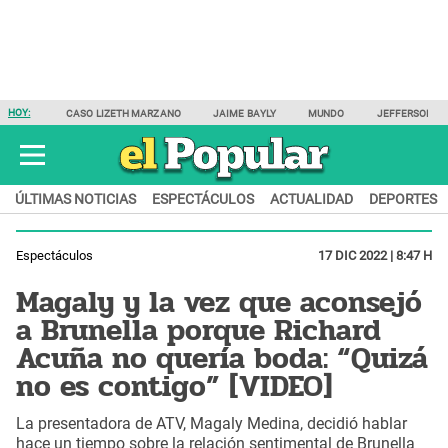
HOY:
CASO LIZETH MARZANO
JAIME BAYLY
MUNDO
JEFFERSON F
ÚLTIMAS NOTICIAS
ESPECTÁCULOS
ACTUALIDAD
DEPORTES
Espectáculos
17 DIC 2022 | 8:47 H
Magaly y la vez que aconsejó
a Brunella porque Richard
Acuña no quería boda: “Quizá
no es contigo” [VIDEO]
La presentadora de ATV, Magaly Medina, decidió hablar
hace un tiempo sobre la relación sentimental de Brunella