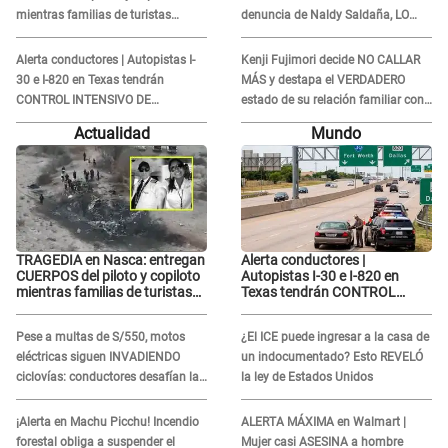
mientras familias de turistas
denuncia de Naldy Saldaña, LO
esperan identificación
INSULTA y lanza GRAVE
advertencia: "Falta que rueden dos
Alerta conductores | Autopistas I-
Kenji Fujimori decide NO CALLAR
cabezas más"
30 e I-820 en Texas tendrán
MÁS y destapa el VERDADERO
CONTROL INTENSIVO DE
estado de su relación familiar con
SEGURIDAD: Estas serán las
Keiko Fujimori: "Mi familia es Érika,
Actualidad
Mundo
HORAS CRÍTICAS
mi suegra..."
TRAGEDIA en Nasca: entregan
Alerta conductores |
CUERPOS del piloto y copiloto
Autopistas I-30 e I-820 en
mientras familias de turistas
Texas tendrán CONTROL
esperan identificación
INTENSIVO DE SEGURIDAD:
Estas serán las HORAS
Pese a multas de S/550, motos
¿El ICE puede ingresar a la casa de
CRÍTICAS
eléctricas siguen INVADIENDO
un indocumentado? Esto REVELÓ
ciclovías: conductores desafían las
la ley de Estados Unidos
nuevas reglas
¡Alerta en Machu Picchu! Incendio
ALERTA MÁXIMA en Walmart |
forestal obliga a suspender el
Mujer casi ASESINA a hombre