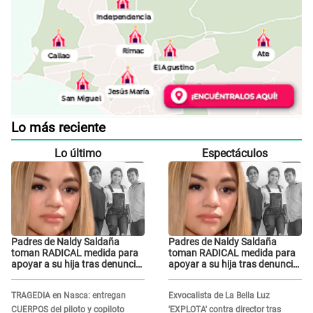
Lo más reciente
Lo último
Espectáculos
Padres de Naldy Saldaña
Padres de Naldy Saldaña
toman RADICAL medida para
toman RADICAL medida para
apoyar a su hija tras denuncia
apoyar a su hija tras denuncia
contra director musical de La
contra director musical de La
Bella Luz: "Esto no se va a
Bella Luz: "Esto no se va a
TRAGEDIA en Nasca: entregan
Exvocalista de La Bella Luz
quedar así"
quedar así"
CUERPOS del piloto y copiloto
'EXPLOTA' contra director tras