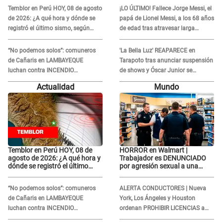
Temblor en Perú HOY, 08 de agosto
¡LO ÚLTIMO! Fallece Jorge Messi, el
de 2026: ¿A qué hora y dónde se
papá de Lionel Messi, a los 68 años
registró el último sismo, según
de edad tras atravesar larga
IGP?
enfermedad
“No podemos solos”: comuneros
'La Bella Luz' REAPARECE en
de Cañaris en LAMBAYEQUE
Tarapoto tras anunciar suspensión
luchan contra INCENDIO
de shows y Óscar Junior se
FORESTAL que sigue avanzando
JUSTIFICA: "Por un error no vamos
Actualidad
Mundo
a pagar todos"
Temblor en Perú HOY, 08 de
HORROR en Walmart |
agosto de 2026: ¿A qué hora y
Trabajador es DENUNCIADO
dónde se registró el último
por agresión sexual a una
sismo, según IGP?
cliente y su respuesta
INDIGNÓ A TODOS
“No podemos solos”: comuneros
ALERTA CONDUCTORES | Nueva
de Cañaris en LAMBAYEQUE
York, Los Ángeles y Houston
luchan contra INCENDIO
ordenan PROHIBIR LICENCIAS a
FORESTAL que sigue avanzando
quienes no presenten ESTE