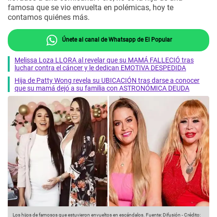
famosa que se vio envuelta en polémicas, hoy te
contamos quiénes más.
Únete al canal de Whatsapp de El Popular
Melissa Loza LLORA al revelar que su MAMÁ FALLECIÓ tras
luchar contra el cáncer y le dedican EMOTIVA DESPEDIDA
Hija de Patty Wong revela su UBICACIÓN tras darse a conocer
que su mamá dejó a su familia con ASTRONÓMICA DEUDA
Los hijos de famosos que estuvieron envueltos en escándalos.
Fuente: Difusión
-
Crédito: