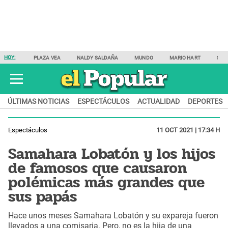
HOY:
PLAZA VEA
NALDY SALDAÑA
MUNDO
MARIO HART
SAM
ÚLTIMAS NOTICIAS
ESPECTÁCULOS
ACTUALIDAD
DEPORTES
Espectáculos
11 OCT 2021 | 17:34 H
Samahara Lobatón y los hijos
de famosos que causaron
polémicas más grandes que
sus papás
Hace unos meses Samahara Lobatón y su expareja fueron
llevados a una comisaria. Pero, no es la hija de una