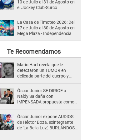
10 de Julio al 31 de Agosto en
el Jockey Club-Surco
La Casa de Timoteo 2026: Del
17 de Julio al 30 de Agosto en
Mega Plaza - Independencia
Te Recomendamos
Mario Hart revela que le
detectaron un TUMOR en
delicada parte del cuerpo y
expone diagnóstico: "Dolores
muy fuertes..."
Óscar Junior SE DIRIGE a
Naldy Saldaña con
IMPENSADA propuesta como
nuevo líder de 'La Bella Luz' tras
denuncia: "Otro tipo de ley..."
Óscar Junior expone AUDIOS
de Héctor Boza, exintegrante
de 'La Bella Luz', BURLÁNDOSE
de Anely Dávila tras acusarlo
de maltrato: "Grábame..."