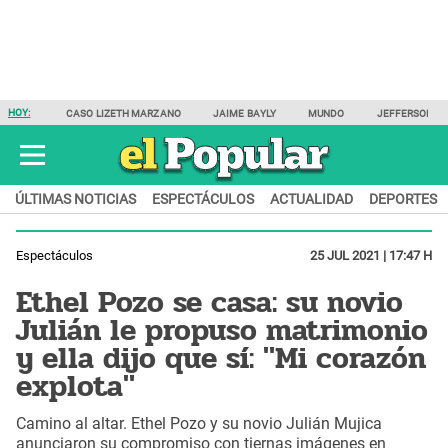
HOY:
CASO LIZETH MARZANO
JAIME BAYLY
MUNDO
JEFFERSON F
ÚLTIMAS NOTICIAS
ESPECTÁCULOS
ACTUALIDAD
DEPORTES
Espectáculos
25 JUL 2021 | 17:47 H
Ethel Pozo se casa: su novio
Julián le propuso matrimonio
y ella dijo que sí: "Mi corazón
explota"
Camino al altar. Ethel Pozo y su novio Julián Mujica
anunciaron su compromiso con tiernas imágenes en