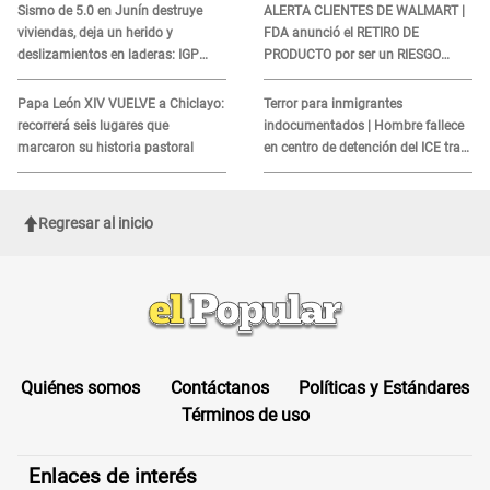
Sismo de 5.0 en Junín destruye
ALERTA CLIENTES DE WALMART |
viviendas, deja un herido y
FDA anunció el RETIRO DE
deslizamientos en laderas: IGP
PRODUCTO por ser un RIESGO
alerta sobre posibles réplicas
MORTAL para consumidores: ¿Cuál
es?
Papa León XIV VUELVE a Chiclayo:
Terror para inmigrantes
recorrerá seis lugares que
indocumentados | Hombre fallece
marcaron su historia pastoral
en centro de detención del ICE tras
sufrir una "emergencia médica"
Regresar al inicio
Quiénes somos
Contáctanos
Políticas y Estándares
Términos de uso
Enlaces de interés