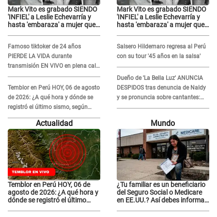
Mark Vito es grabado SIENDO
Mark Vito es grabado SIENDO
'INFIEL' a Leslie Echevarría y
'INFIEL' a Leslie Echevarría y
hasta 'embaraza' a mujer que
hasta 'embaraza' a mujer que
sería su AMANTE: "¡Eres un
sería su AMANTE: "¡Eres un
desgraciado! "
desgraciado! "
Famoso tiktoker de 24 años
Salsero Hildemaro regresa al Perú
PIERDE LA VIDA durante
con su tour '45 años en la salsa'
transmisión EN VIVO en plena calle
y desata conmoción
Dueño de 'La Bella Luz' ANUNCIA
Temblor en Perú HOY, 06 de agosto
DESPIDOS tras denuncia de Naldy
de 2026: ¿A qué hora y dónde se
y se pronuncia sobre cantantes:
registró el último sismo, según
"Mis chicas están siendo
IGP?
vulneradas"
Actualidad
Mundo
Temblor en Perú HOY, 06 de
¿Tu familiar es un beneficiario
agosto de 2026: ¿A qué hora y
del Seguro Social o Medicare
dónde se registró el último
en EE.UU.? Así debes informar
sismo, según IGP?
sobre su muerte para EVITAR
COBROS