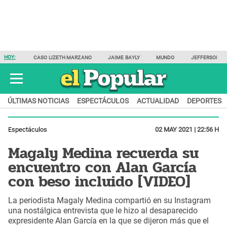
HOY:
CASO LIZETH MARZANO
JAIME BAYLY
MUNDO
JEFFERSON F
ÚLTIMAS NOTICIAS
ESPECTÁCULOS
ACTUALIDAD
DEPORTES
Espectáculos
02 MAY 2021 | 22:56 H
Magaly Medina recuerda su
encuentro con Alan García
con beso incluido [VIDEO]
La periodista Magaly Medina compartió en su Instagram
una nostálgica entrevista que le hizo al desaparecido
expresidente Alan García en la que se dijeron más que el