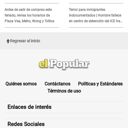
peruanos
MORTAL para consumidores: ¿Cuál
es?
Antes de salir de compras este
Terror para inmigrantes
feriado, revisa los horarios de
indocumentados | Hombre fallece
Plaza Vea, Metro, Wong y Tottus
en centro de detención del ICE tras
sufrir una "emergencia médica"
Regresar al inicio
Quiénes somos
Contáctanos
Políticas y Estándares
Términos de uso
Enlaces de interés
Redes Sociales