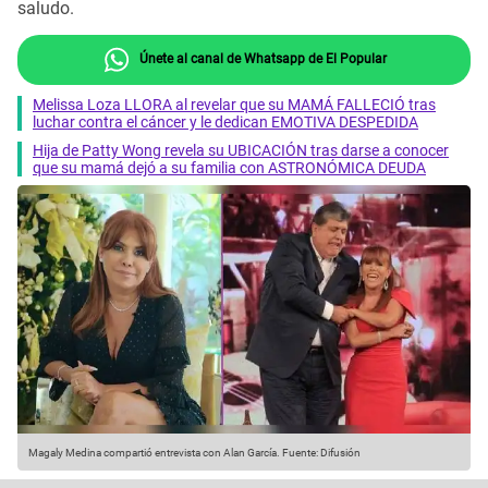
saludo.
Únete al canal de Whatsapp de El Popular
Melissa Loza LLORA al revelar que su MAMÁ FALLECIÓ tras
luchar contra el cáncer y le dedican EMOTIVA DESPEDIDA
Hija de Patty Wong revela su UBICACIÓN tras darse a conocer
que su mamá dejó a su familia con ASTRONÓMICA DEUDA
Magaly Medina compartió entrevista con Alan García.
Fuente: Difusión