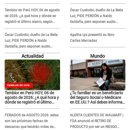
Luz tras difusión de
Luz tras difusión de
POLÉMICO audio: "Nada que
POLÉMICO audio: "Nada que
Temblor en Perú HOY, 06 de agosto
Óscar Custodio, dueño de La Bella
defender"
defender"
de 2026: ¿A qué hora y dónde se
Luz, PIDE PERDÓN a Naldy
registró el último sismo, según
Saldaña, pero exponen audio
IGP?
donde le reclama por VIDEOS: "No
hay necesidad de grabar"
Óscar Custodio, dueño de La Bella
Agatha Lys presentó su libro
Luz, PIDE PERDÓN a Naldy
Cartas Marcadas
Saldaña, pero exponen audio
donde le reclama por VIDEOS: "No
Actualidad
Mundo
hay necesidad de grabar"
Temblor en Perú HOY, 06 de
¿Tu familiar es un beneficiario
agosto de 2026: ¿A qué hora y
del Seguro Social o Medicare
dónde se registró el último
en EE.UU.? Así debes informar
sismo, según IGP?
sobre su muerte para EVITAR
COBROS
FERIADOS de AGOSTO 2026: estas
ALERTA CLIENTES DE WALMART |
son las próximas fechas de
FDA anunció el RETIRO DE
descanso que tendrán miles de
PRODUCTO por ser un RIESGO