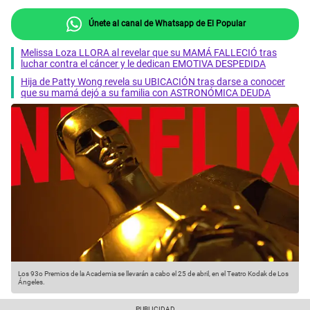
Únete al canal de Whatsapp de El Popular
Melissa Loza LLORA al revelar que su MAMÁ FALLECIÓ tras
luchar contra el cáncer y le dedican EMOTIVA DESPEDIDA
Hija de Patty Wong revela su UBICACIÓN tras darse a conocer
que su mamá dejó a su familia con ASTRONÓMICA DEUDA
Los 93o Premios de la Academia se llevarán a cabo el 25 de abril, en el Teatro Kodak de Los
Ángeles.