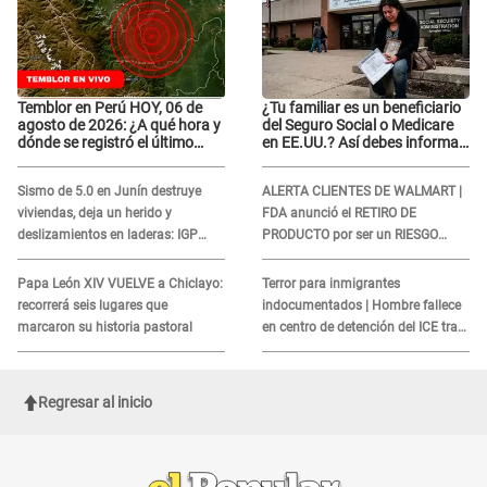
Temblor en Perú HOY, 06 de
¿Tu familiar es un beneficiario
agosto de 2026: ¿A qué hora y
del Seguro Social o Medicare
dónde se registró el último
en EE.UU.? Así debes informar
sismo, según IGP?
sobre su muerte para EVITAR
COBROS
Sismo de 5.0 en Junín destruye
ALERTA CLIENTES DE WALMART |
viviendas, deja un herido y
FDA anunció el RETIRO DE
deslizamientos en laderas: IGP
PRODUCTO por ser un RIESGO
alerta sobre posibles réplicas
MORTAL para consumidores: ¿Cuál
es?
Papa León XIV VUELVE a Chiclayo:
Terror para inmigrantes
recorrerá seis lugares que
indocumentados | Hombre fallece
marcaron su historia pastoral
en centro de detención del ICE tras
sufrir una "emergencia médica"
Regresar al inicio