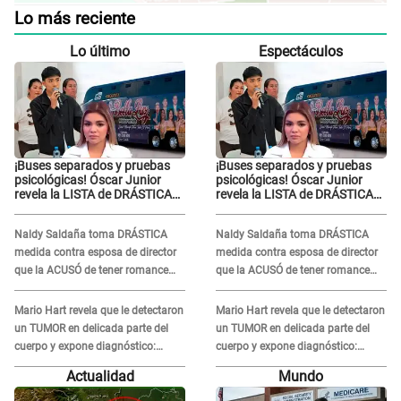
Lo más reciente
Lo último
Espectáculos
¡Buses separados y pruebas
¡Buses separados y pruebas
psicológicas! Óscar Junior
psicológicas! Óscar Junior
revela la LISTA de DRÁSTICAS
revela la LISTA de DRÁSTICAS
medidas para prevenir acoso
medidas para prevenir acoso
en 'La Bella Luz' tras caso
en 'La Bella Luz' tras caso
Naldy Saldaña toma DRÁSTICA
Naldy Saldaña toma DRÁSTICA
Naldy Saldaña
Naldy Saldaña
medida contra esposa de director
medida contra esposa de director
que la ACUSÓ de tener romance
que la ACUSÓ de tener romance
con él: "Muy triste..."
con él: "Muy triste..."
Mario Hart revela que le detectaron
Mario Hart revela que le detectaron
un TUMOR en delicada parte del
un TUMOR en delicada parte del
cuerpo y expone diagnóstico:
cuerpo y expone diagnóstico:
"Dolores muy fuertes..."
"Dolores muy fuertes..."
Actualidad
Mundo