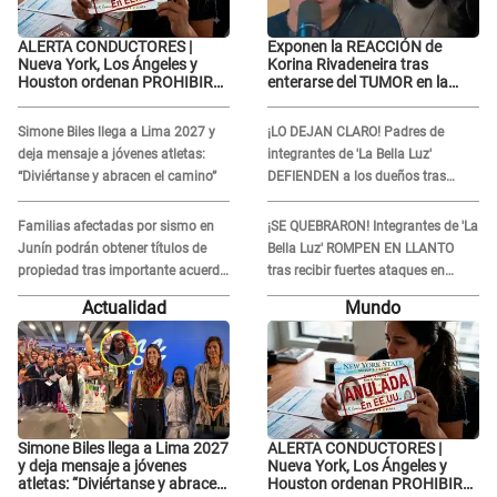
ALERTA CONDUCTORES |
Exponen la REACCIÓN de
Nueva York, Los Ángeles y
Korina Rivadeneira tras
Houston ordenan PROHIBIR
enterarse del TUMOR en la
LICENCIAS a quienes no
cabeza de Mario Hart: "Ella
presenten ESTE DOCUMENTO
estaba muy..."
Simone Biles llega a Lima 2027 y
¡LO DEJAN CLARO! Padres de
deja mensaje a jóvenes atletas:
integrantes de 'La Bella Luz'
“Diviértanse y abracen el camino”
DEFIENDEN a los dueños tras
denuncia: “Nunca vimos nada...”
Familias afectadas por sismo en
¡SE QUEBRARON! Integrantes de 'La
Junín podrán obtener títulos de
Bella Luz' ROMPEN EN LLANTO
propiedad tras importante acuerdo
tras recibir fuertes ataques en
de Cofopri
redes por DENUNCIA de acoso
Actualidad
Mundo
contra Naldy Saldaña
Simone Biles llega a Lima 2027
ALERTA CONDUCTORES |
y deja mensaje a jóvenes
Nueva York, Los Ángeles y
atletas: “Diviértanse y abracen
Houston ordenan PROHIBIR