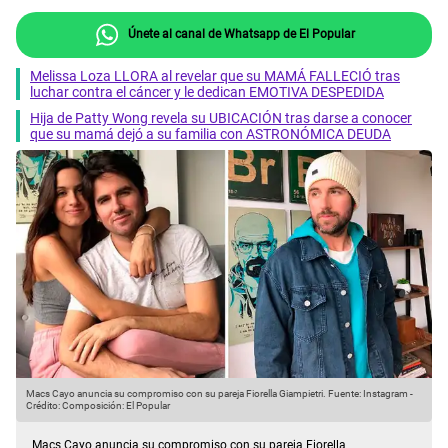
Únete al canal de Whatsapp de El Popular
Melissa Loza LLORA al revelar que su MAMÁ FALLECIÓ tras
luchar contra el cáncer y le dedican EMOTIVA DESPEDIDA
Hija de Patty Wong revela su UBICACIÓN tras darse a conocer
que su mamá dejó a su familia con ASTRONÓMICA DEUDA
Macs Cayo anuncia su compromiso con su pareja Fiorella Giampietri.
Fuente: Instagram
-
M
Crédito: Composición: El Popular
C
Macs Cayo anuncia su compromiso con su pareja Fiorella