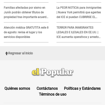
el camino”
LICENCIAS a quienes no
presenten ESTE DOCUMENTO
Familias afectadas por sismo en
La PEOR NOTICIA para inmigrantes
Junín podrán obtener títulos de
| Nueva York permitirá que agentes
propiedad tras importante acuerdo
del ICE si puedan CUBRIRSE EL
de Cofopri
ROSTRO
Atención médica GRATUTITA este 8
TERROR PARA INMIGRANTES
de agosto: revisa el lugar y los
LEGALES E ILEGALES EN EE.UU. |
servicios disponibles
ICE aumenta operativos y arrestos
a extranjeros en aeropuertos
Regresar al inicio
Quiénes somos
Contáctanos
Políticas y Estándares
Términos de uso