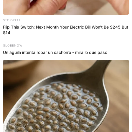
INSTAGRAM
JEFFERSON FARFÁN
MÚSICA
TRÁFICO
YAHAIRA PLASENCIA
Prefiero a El Popular en Google