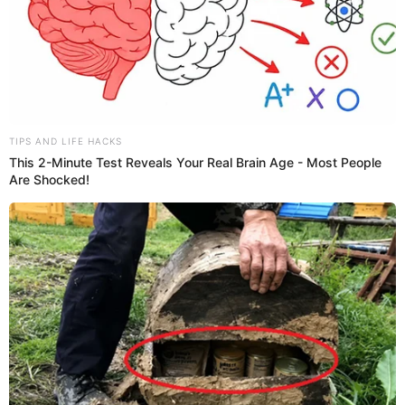
"Yo no fui", en la que además deja bien claro que hará con
su vida lo que quiera.
PUEDES VER:
Yahaira Plasencia festeja que su tema "Ulala" entró en
ranking europeo
"Si me han visto por la calle yo no fui. Voy hacer lo que
quiera, y no me importa lo que digan ya de mí...", canta a
viva voz
Yahaira Plasencia.