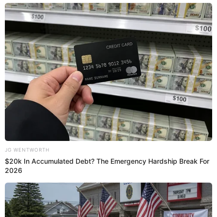
A través de sus redes sociales, la
salsera
interpretó un
fragmento de una de sus canciones, pero lo hizo
completamente a capela aprovechando el tráfico vehicular.
PUEDES VER:
Samahara sobre relación de Yahaira y Farfán: "Ella siempre
ha sido la que no ha querido vivir con Jefferson"
La popular '
Reina del Totó
' encandiló con su prodigiosa
voz a sus fanáticos, y dejó en videncia cómo se escucha