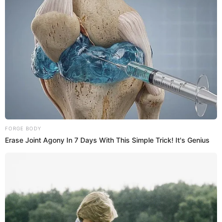
Yahaira Plasencia feliz de que su
tema "Ulala" entró a ranking europeo
La artista peruana
Yahaira Plasencia festejó
a su manera
el ingreso a lista de música europea con su tema "
Ulala
".
A través de sus redes sociales, la salsera no dejó pasar la
gran noticia tras ingresar al puesto 6 del ranking europeo
"
Goza Europa
".