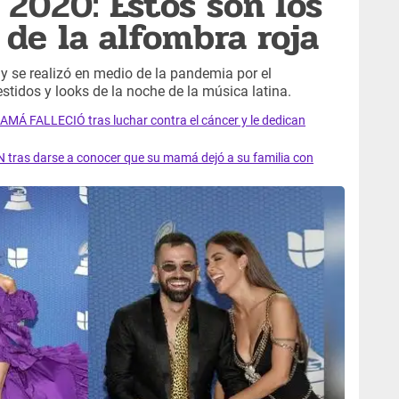
2020: Estos son los
 de la alfombra roja
y se realizó en medio de la pandemia por el
stidos y looks de la noche de la música latina.
AMÁ FALLECIÓ tras luchar contra el cáncer y le dedican
 tras darse a conocer que su mamá dejó a su familia con