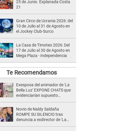
25 de Junio. Explanada Costa
21
Gran Circo de Ucrania 2026: del
10 de Julio al 31 de Agosto en
el Jockey Club-Surco
La Casa de Timoteo 2026: Del
17 de Julio al 30 de Agosto en
Mega Plaza - Independencia
Te Recomendamos
Exesposa del animador de 'La
Bella Luz' EXPONE CHATS que
evidenciarían supuesto
romance clandestino con Naldy
Saldaña, pese a tener pareja
Novio de Naldy Saldaña
ROMPE SU SILENCIO tras
denuncia a exdirector de 'La
Bella Luz': "Me basta con que
ella esté bien"