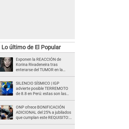
alfombra roja de los Latin Grammy 2020.
Lo último de El Popular
Exponen la REACCIÓN de
Korina Rivadeneira tras
enterarse del TUMOR en la
cabeza de Mario Hart: "Ella
estaba muy..."
SILENCIO SÍSMICO | IGP
advierte posible TERREMOTO
de 8.8 en Perú: estas son las
zonas más expuestas
ONP ofrece BONIFICACIÓN
ADICIONAL del 25% a jubilados
que cumplan este REQUISITO:
revisa si accedes aquí