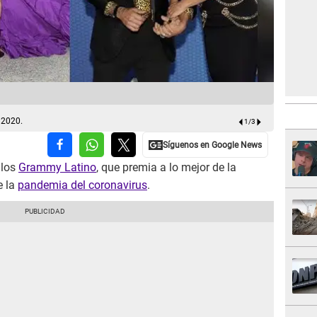
Así fue la 
 2020.
1
/
3
 los
Grammy Latino
, que premia a lo mejor de la
e la
pandemia del coronavirus
.