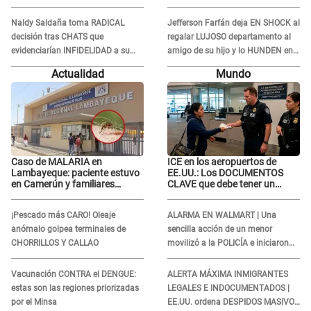
novio con animador de 'La Bella
Luz': "Un día..."
Naldy Saldaña toma RADICAL
Jefferson Farfán deja EN SHOCK al
decisión tras CHATS que
regalar LUJOSO departamento al
evidenciarían INFIDELIDAD a su
amigo de su hijo y lo HUNDEN en
novio con animador de 'La Bella
redes: "A su hija se lo negó"
Actualidad
Mundo
Luz': "Un día..."
Caso de MALARIA en
ICE en los aeropuertos de
Lambayeque: paciente estuvo
EE.UU.: Los DOCUMENTOS
en Camerún y familiares
CLAVE que debe tener un
denuncian demora en
inmigrante al viajar
tratamiento
¡Pescado más CARO! Oleaje
ALARMA EN WALMART | Una
anómalo golpea terminales de
sencilla acción de un menor
CHORRILLOS Y CALLAO
movilizó a la POLICÍA e iniciaron
una investigación por lo hallado:
¿Qué ocurrió?
Vacunación CONTRA el DENGUE:
ALERTA MÁXIMA INMIGRANTES
estas son las regiones priorizadas
LEGALES E INDOCUMENTADOS |
por el Minsa
EE.UU. ordena DESPIDOS MASIVOS