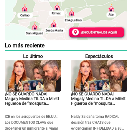
Lo más reciente
Lo último
Espectáculos
¡NO SE GUARDÓ NADA!
¡NO SE GUARDÓ NADA!
Magaly Medina TILDA a Milett
Magaly Medina TILDA a Milett
Figueroa de “mosquita
Figueroa de “mosquita
muerta” y cuestiona su
muerta” y cuestiona su
RECONCILIACIÓN con
RECONCILIACIÓN con
ICE en los aeropuertos de EE.UU.:
Naldy Saldaña toma RADICAL
Marcelo Tinelli en TV argentina
Marcelo Tinelli en TV argentina
Los DOCUMENTOS CLAVE que
decisión tras CHATS que
debe tener un inmigrante al viajar
evidenciarían INFIDELIDAD a su