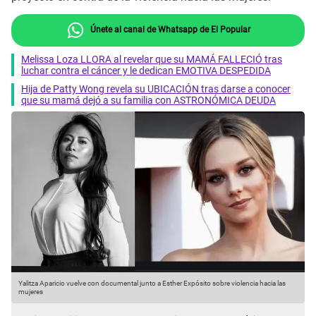
Únete al canal de Whatsapp de El Popular
Melissa Loza LLORA al revelar que su MAMÁ FALLECIÓ tras
luchar contra el cáncer y le dedican EMOTIVA DESPEDIDA
Hija de Patty Wong revela su UBICACIÓN tras darse a conocer
que su mamá dejó a su familia con ASTRONÓMICA DEUDA
Yalitza Aparicio vuelve con documental junto a Esther Expósito sobre violencia hacia las
Y
mujeres
m