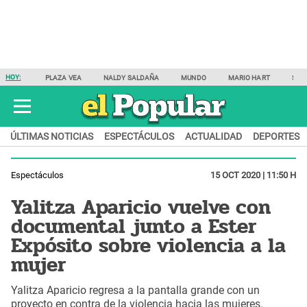
HOY:
PLAZA VEA
NALDY SALDAÑA
MUNDO
MARIO HART
SAM
ÚLTIMAS NOTICIAS
ESPECTÁCULOS
ACTUALIDAD
DEPORTES
Espectáculos
15 OCT 2020 | 11:50 H
Yalitza Aparicio vuelve con
documental junto a Ester
Expósito sobre violencia a la
mujer
Yalitza Aparicio regresa a la pantalla grande con un
proyecto en contra de la violencia hacia las mujeres.