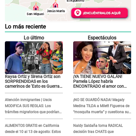
Lo más reciente
Lo último
Espectáculos
Raysa Ortiz y Sirena Ortiz son
¡YA TIENE NUEVO GALÁN!
SORPRENDIDAS en los
Pamela López habría
camerinos de ‘Esto es Guerra’
ENCONTRADO el amor con
tras FUERTE
joven empresario y Pati Lorena
ENFRENTAMIENTO con
la ECHA en VIVO
Atención inmigrantes | Uscis
¡NO SE GUARDÓ NADA! Magaly
Gabriel Moisés: “Gracias”
MODIFICA SUS REGLAS: Los
Medina TILDA a Milett Figueroa de
trámites migratorios que podrían
“mosquita muerta” y cuestiona su
necesitar tu prueba de ADN
RECONCILIACIÓN con Marcelo
Tinelli en TV argentina
ALIMENTOS GRATIS en California
Naldy Saldaña toma RADICAL
desde el 10 al 13 de agosto: Estos
decisión tras CHATS que