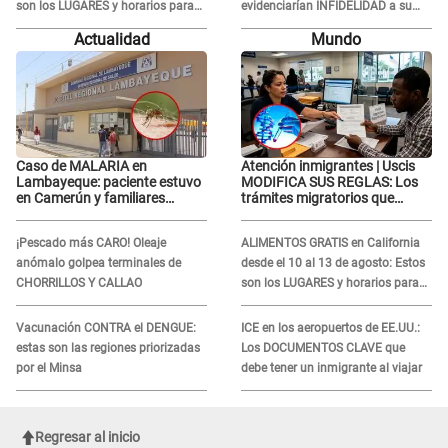
son los LUGARES y horarios para
evidenciarían INFIDELIDAD a su
recibir la ayuda
novio con animador de 'La Bella
Actualidad
Mundo
Luz': "Un día..."
Caso de MALARIA en
Atención inmigrantes | Uscis
Lambayeque: paciente estuvo
MODIFICA SUS REGLAS: Los
en Camerún y familiares
trámites migratorios que
denuncian demora en
podrían necesitar tu prueba de
tratamiento
ADN
¡Pescado más CARO! Oleaje
ALIMENTOS GRATIS en California
anómalo golpea terminales de
desde el 10 al 13 de agosto: Estos
CHORRILLOS Y CALLAO
son los LUGARES y horarios para
recibir la ayuda
Vacunación CONTRA el DENGUE:
ICE en los aeropuertos de EE.UU.:
estas son las regiones priorizadas
Los DOCUMENTOS CLAVE que
por el Minsa
debe tener un inmigrante al viajar
Regresar al inicio