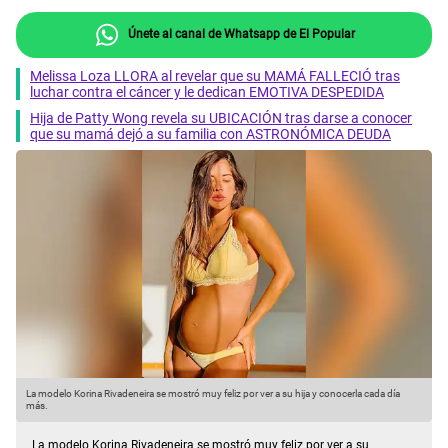
Únete al canal de Whatsapp de El Popular
Melissa Loza LLORA al revelar que su MAMÁ FALLECIÓ tras
luchar contra el cáncer y le dedican EMOTIVA DESPEDIDA
Hija de Patty Wong revela su UBICACIÓN tras darse a conocer
que su mamá dejó a su familia con ASTRONÓMICA DEUDA
La modelo Korina Rivadeneira se mostró muy feliz por ver a su hija y conocerla cada día
L
más.
m
La modelo Korina Rivadeneira se mostró muy feliz por ver a su