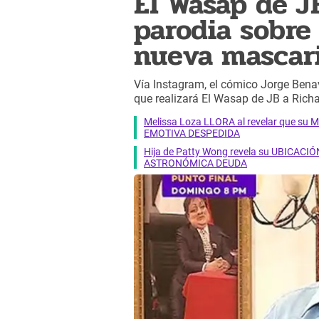
El Wasap de J
parodia sobre
nueva mascari
Vía Instagram, el cómico Jorge Bena
que realizará El Wasap de JB a Rich
Melissa Loza LLORA al revelar que su M
EMOTIVA DESPEDIDA
Hija de Patty Wong revela su UBICACIÓN
ASTRONÓMICA DEUDA