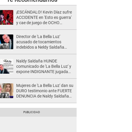
¡ESCÁNDALO! Kevin Díaz sufre
ACCIDENTE en 'Esto es guerra'
y cae de juego de OCHO
METROS de altura: "La
colchoneta se rompe..."
Director de 'La Bella Luz'
acusado de tocamientos
indebidos a Neldy Saldaña
tiene INDIGNANTE reacción
ante denuncia
Naldy Saldaña HUNDE
comunicado de 'La Bella Luz' y
expone INDIGNANTE jugada
para DEFENDER a director:
"Que he tenido algo..."
Mujeres de 'La Bella Luz' dan su
DURO testimonio ante FUERTE
DENUNCIA de Naldy Saldaña
contra director: "Cualquier
acusación de apañamiento..."