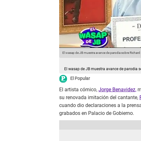
El Wasap de JB a Richard Swing.
Fuente:
El wasap de JB muestra avance de parodia sobre Richard
El wasap de JB muestra avance de parodia s
El Popular
El artista cómico,
Jorge Benavidez,
m
su renovada imitación del cantante,
cuando dio declaraciones a la prensa
grabados en Palacio de Gobierno.