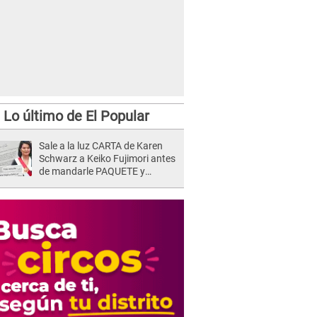
Lo último de El Popular
 JB muestra avance de parodia sobre Richard Swing con nueva mascarilla
Sale a la luz CARTA de Karen
Schwarz a Keiko Fujimori antes
de mandarle PAQUETE y
revelan intermediario: "En el
cargo..."