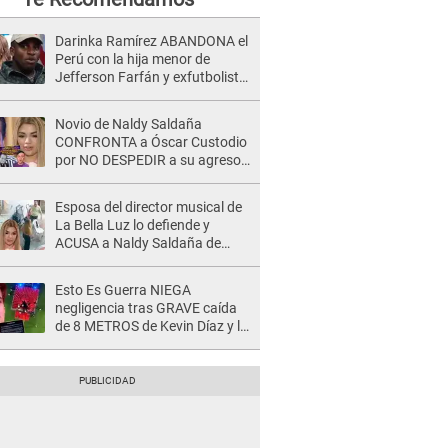
Darinka Ramírez ABANDONA el
Perú con la hija menor de
Jefferson Farfán y exfutbolista
REACCIONA: "A ti que..."
Novio de Naldy Saldaña
CONFRONTA a Óscar Custodio
por NO DESPEDIR a su agresor
y él da INDIGNANTE respuesta:
"Nadie me dice qué hacer"
Esposa del director musical de
La Bella Luz lo defiende y
ACUSA a Naldy Saldaña de
tener una relación con él y
otros integrantes
Esto Es Guerra NIEGA
negligencia tras GRAVE caída
de 8 METROS de Kevin Díaz y lo
SEÑALAN: "No adoptó la
postura correcta"