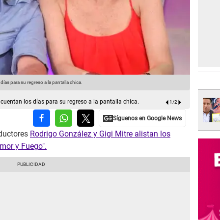
ías para su regreso a la pantalla chica.
El entretene
 cuentan los días para su regreso a la pantalla chica.
1
/
2
nductores
Rodrigo González y Gigi Mitre alistan los
Amor y Fuego".