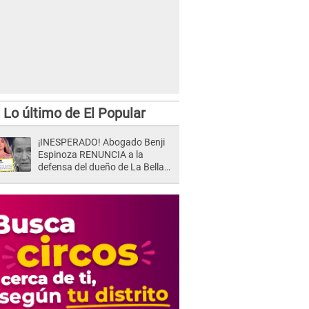
Lo último de El Popular
dor Rodrigo González y Gigi Mitre cuentan los días para su regreso a la pantalla chica.
¡INESPERADO! Abogado Benji
Espinoza RENUNCIA a la
defensa del dueño de La Bella
Luz tras difusión de POLÉMICO
audio: "Nada que defender"