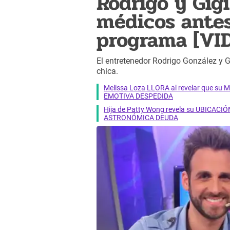
Rodrigo y Gig
médicos antes
programa [VI
El entretenedor Rodrigo González y Gi
chica.
Melissa Loza LLORA al revelar que su M
EMOTIVA DESPEDIDA
Hija de Patty Wong revela su UBICACIÓN
ASTRONÓMICA DEUDA