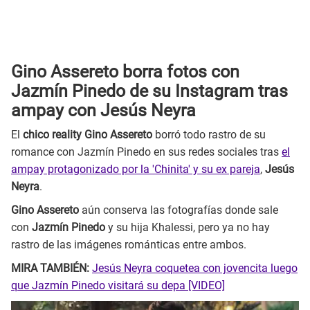
Gino Assereto borra fotos con
Jazmín Pinedo de su Instagram tras
ampay con Jesús Neyra
El
chico reality Gino Assereto
borró todo rastro de su
romance con Jazmín Pinedo en sus redes sociales tras
el
ampay protagonizado por la 'Chinita' y su ex pareja
,
Jesús
Neyra
.
Gino Assereto
aún conserva las fotografías donde sale
con
Jazmín Pinedo
y su hija Khalessi, pero ya no hay
rastro de las imágenes románticas entre ambos.
MIRA TAMBIÉN:
Jesús Neyra coquetea con jovencita luego
que Jazmín Pinedo visitará su depa [VIDEO]