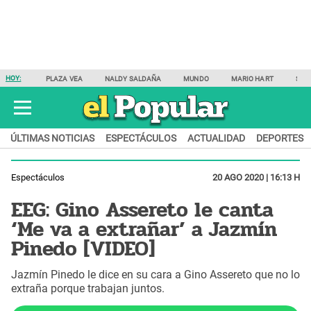
HOY:
PLAZA VEA
NALDY SALDAÑA
MUNDO
MARIO HART
SAM
ÚLTIMAS NOTICIAS
ESPECTÁCULOS
ACTUALIDAD
DEPORTES
Espectáculos
20 AGO 2020 | 16:13 H
EEG: Gino Assereto le canta
‘Me va a extrañar’ a Jazmín
Pinedo [VIDEO]
Jazmín Pinedo le dice en su cara a Gino Assereto que no lo
extraña porque trabajan juntos.