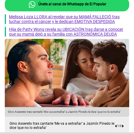
Únete al canal de Whatsapp de El Popular
Melissa Loza LLORA al revelar que su MAMÁ FALLECIÓ tras
luchar contra el cáncer y le dedican EMOTIVA DESPEDIDA
Hija de Patty Wong revela su UBICACIÓN tras darse a conocer
que su mamá dejó a su familia con ASTRONÓMICA DEUDA
Gino Assereto tras cantarle ‘Me va a extrañar’ a Jazmín Pinedo le dice ‘que no lo extraña’
G
Gino Assereto tras cantarle ‘Me va a extrañar’ a Jazmín Pinedo le
1
/
3
dice ‘que no lo extraña’