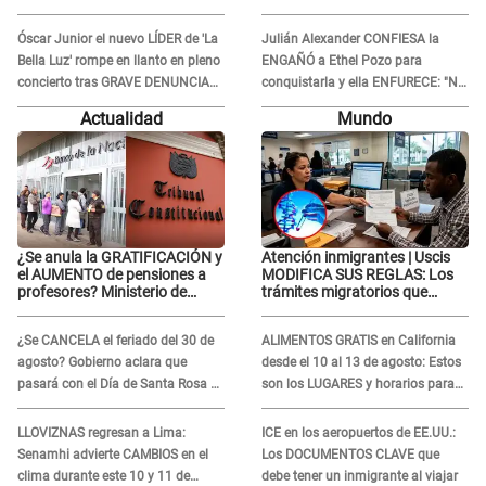
tras nueva DENUNCIA: “Le molesta
de Naldy Saldaña: “Prometo no
verme regia...”
defraudarlos”
Óscar Junior el nuevo LÍDER de 'La
Julián Alexander CONFIESA la
Bella Luz' rompe en llanto en pleno
ENGAÑÓ a Ethel Pozo para
concierto tras GRAVE DENUNCIA
conquistarla y ella ENFURECE: "No
de Naldy Saldaña: “Prometo no
te lo voy a perdonar nunca"
Actualidad
Mundo
defraudarlos”
¿Se anula la GRATIFICACIÓN y
Atención inmigrantes | Uscis
el AUMENTO de pensiones a
MODIFICA SUS REGLAS: Los
profesores? Ministerio de
trámites migratorios que
Economía acudirá al TC por
podrían necesitar tu prueba de
NUEVA LEY
ADN
¿Se CANCELA el feriado del 30 de
ALIMENTOS GRATIS en California
agosto? Gobierno aclara que
desde el 10 al 13 de agosto: Estos
pasará con el Día de Santa Rosa de
son los LUGARES y horarios para
Lima
recibir la ayuda
LLOVIZNAS regresan a Lima:
ICE en los aeropuertos de EE.UU.:
Senamhi advierte CAMBIOS en el
Los DOCUMENTOS CLAVE que
clima durante este 10 y 11 de
debe tener un inmigrante al viajar