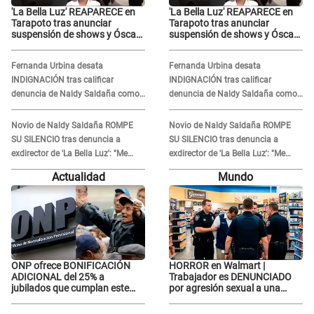
'La Bella Luz' REAPARECE en
'La Bella Luz' REAPARECE en
Tarapoto tras anunciar
Tarapoto tras anunciar
suspensión de shows y Óscar
suspensión de shows y Óscar
Junior se JUSTIFICA: "Por un
Junior se JUSTIFICA: "Por un
error no vamos a pagar todos"
error no vamos a pagar todos"
Fernanda Urbina desata
Fernanda Urbina desata
INDIGNACIÓN tras calificar
INDIGNACIÓN tras calificar
denuncia de Naldy Saldaña como
denuncia de Naldy Saldaña como
'acto bochornoso': "No es justo
'acto bochornoso': "No es justo
atacar a otra mujer"
atacar a otra mujer"
Novio de Naldy Saldaña ROMPE
Novio de Naldy Saldaña ROMPE
SU SILENCIO tras denuncia a
SU SILENCIO tras denuncia a
exdirector de 'La Bella Luz': "Me
exdirector de 'La Bella Luz': "Me
basta con que ella esté bien"
basta con que ella esté bien"
Actualidad
Mundo
ONP ofrece BONIFICACIÓN
HORROR en Walmart |
ADICIONAL del 25% a
Trabajador es DENUNCIADO
jubilados que cumplan este
por agresión sexual a una
REQUISITO: revisa si accedes
cliente y su respuesta
aquí
INDIGNÓ A TODOS