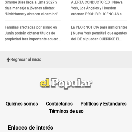
Simone Biles llega a Lima 2027 y
ALERTA CONDUCTORES | Nueva
deja mensaje a jóvenes atletas:
York, Los Ángeles y Houston
“Diviértanse y abracen el camino”
ordenan PROHIBIR LICENCIAS a
quienes no presenten ESTE
DOCUMENTO
Familias afectadas por sismo en
La PEOR NOTICIA para inmigrantes
Junín podrán obtener títulos de
| Nueva York permitirá que agentes
propiedad tras importante acuerdo
del ICE si puedan CUBRIRSE EL
de Cofopri
ROSTRO
Regresar al inicio
Quiénes somos
Contáctanos
Políticas y Estándares
Términos de uso
Enlaces de interés