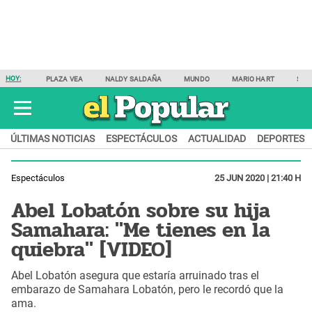
HOY:
PLAZA VEA
NALDY SALDAÑA
MUNDO
MARIO HART
SAM
ÚLTIMAS NOTICIAS
ESPECTÁCULOS
ACTUALIDAD
DEPORTES
Espectáculos
25 JUN 2020 | 21:40 H
Abel Lobatón sobre su hija
Samahara: "Me tienes en la
quiebra" [VIDEO]
Abel Lobatón asegura que estaría arruinado tras el
embarazo de Samahara Lobatón, pero le recordó que la
ama.