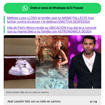
Únete al canal de Whatsapp de El Popular
Melissa Loza LLORA al revelar que su MAMÁ FALLECIÓ tras
luchar contra el cáncer y le dedican EMOTIVA DESPEDIDA
Hija de Patty Wong revela su UBICACIÓN tras darse a conocer
que su mamá dejó a su familia con ASTRONÓMICA DEUDA
Abel Lobatón feliz con su nieto en camino.
A
Abel Lobatón feliz con su nieto en camino.
1
/
6