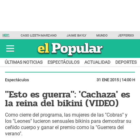
HOY:
CASO LIZETH MARZANO
JAIME BAYLY
MUNDO
JEFFERSON F
ÚLTIMAS NOTICIAS
ESPECTÁCULOS
ACTUALIDAD
DEPORTES
Espectáculos
31 ENE 2015 | 14:00 H
"Esto es guerra": 'Cachaza' es
la reina del bikini (VIDEO)
Como cierre del programa, las mujeres de las "Cobras" y
los "Leones" lucieron sensuales bikinis para demostrar su
ceñido cuerpo y ganar el premio como la "Guerrera del
verano".