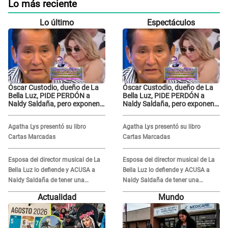
Lo más reciente
Lo último
Espectáculos
Óscar Custodio, dueño de La
Óscar Custodio, dueño de La
Bella Luz, PIDE PERDÓN a
Bella Luz, PIDE PERDÓN a
Naldy Saldaña, pero exponen
Naldy Saldaña, pero exponen
audio donde le reclama por
audio donde le reclama por
VIDEOS: "No hay necesidad de
VIDEOS: "No hay necesidad de
Agatha Lys presentó su libro
Agatha Lys presentó su libro
grabar"
grabar"
Cartas Marcadas
Cartas Marcadas
Esposa del director musical de La
Esposa del director musical de La
Bella Luz lo defiende y ACUSA a
Bella Luz lo defiende y ACUSA a
Naldy Saldaña de tener una
Naldy Saldaña de tener una
relación con él y otros integrantes
relación con él y otros integrantes
Actualidad
Mundo