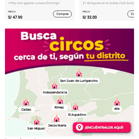
+ Pop corn gigante. Lunes a Domingo
31 de Agosto en el Jockey Club-Surco
PRECIO
PRECIO
Comprar
Comp
S/
47.90
S/
32.00