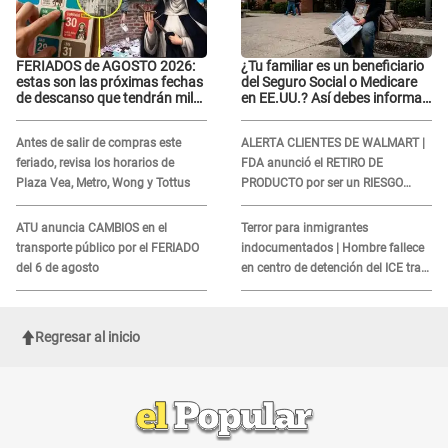
FERIADOS de AGOSTO 2026:
¿Tu familiar es un beneficiario
estas son las próximas fechas
del Seguro Social o Medicare
de descanso que tendrán miles
en EE.UU.? Así debes informar
de peruanos
sobre su muerte para EVITAR
COBROS
Antes de salir de compras este
ALERTA CLIENTES DE WALMART |
feriado, revisa los horarios de
FDA anunció el RETIRO DE
Plaza Vea, Metro, Wong y Tottus
PRODUCTO por ser un RIESGO
MORTAL para consumidores: ¿Cuál
es?
ATU anuncia CAMBIOS en el
Terror para inmigrantes
transporte público por el FERIADO
indocumentados | Hombre fallece
del 6 de agosto
en centro de detención del ICE tras
sufrir una "emergencia médica"
Regresar al inicio