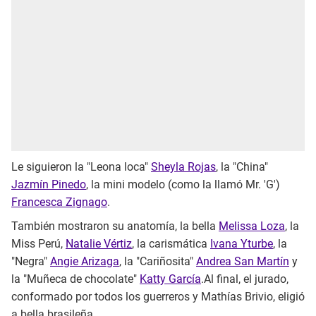
Le siguieron la "Leona loca"
Sheyla Rojas
, la "China"
Jazmín Pinedo
, la mini modelo (como la llamó Mr. 'G')
Francesca Zignago
.
También mostraron su anatomía, la bella
Melissa Loza
, la
Miss Perú,
Natalie Vértiz
, la carismática
Ivana Yturbe
, la
"Negra"
Angie Arizaga
, la "Cariñosita"
Andrea San Martín
y
la "Muñeca de chocolate"
Katty García
.Al final, el jurado,
conformado por todos los guerreros y Mathías Brivio, eligió
a bella brasileña.