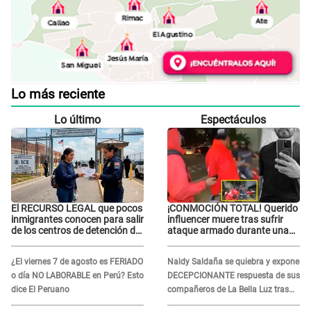
Lo más reciente
Lo último
Espectáculos
El RECURSO LEGAL que pocos
¡CONMOCIÓN TOTAL! Querido
inmigrantes conocen para salir
influencer muere tras sufrir
de los centros de detención del
ataque armado durante una
ICE: Trump quiere
transmisión en vivo
ELIMINARLO
¿El viernes 7 de agosto es FERIADO
Naldy Saldaña se quiebra y expone
o día NO LABORABLE en Perú? Esto
DECEPCIONANTE respuesta de sus
dice El Peruano
compañeros de La Bella Luz tras
sufrir agresión: "Sabían lo que