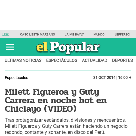
HOY:
CASO LIZETH MARZANO
JAIME BAYLY
MUNDO
JEFFERSON F
ÚLTIMAS NOTICIAS
ESPECTÁCULOS
ACTUALIDAD
DEPORTES
Espectáculos
31 OCT 2014 | 16:00 H
Milett Figueroa y Guty
Carrera en noche hot en
Chiclayo (VIDEO)
Tras protagonizar escándalos, divisiones y reencuentros,
Milett Figueroa y Guty Carrera están haciendo un negocio
redondo, contante y sonante, en disco del Perú.