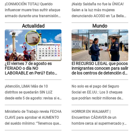
pasaba"
¡CONMOCIÓN TOTAL! Querido
¡Naldy Saldaña no fue la ÚNICA!
influencer muere tras sufrir ataque
Salen a la luz más mujeres
armado durante una transmisión
denunciando ACOSO en 'La Bella
en vivo
Luz' por parte de director
Actualidad
Mundo
¿El viernes 7 de agosto es
El RECURSO LEGAL que pocos
FERIADO o día NO
inmigrantes conocen para salir
LABORABLE en Perú? Esto
de los centros de detención del
dice El Peruano
ICE: Trump quiere
ELIMINARLO
¡Atención, LIMA! Más de 10
No solo es el pago del Seguro
distritos se quedarán SIN LUZ
Social en EE.UU.: Los 3 cheques
desde este 5 de agosto: revisa si el
que podrían recibir millones de
tuyo está en la lista
personas en agosto
Ministerio de Trabajo revela FECHA
HORROR EN WALMART |
CLAVE para aprobar el AUMENTO
Encuentran CÁDAVER de un
del sueldo mínimo: "Tenemos que
hombre cerca al supermercado y
activar..."
esto reveló la autopsia que le