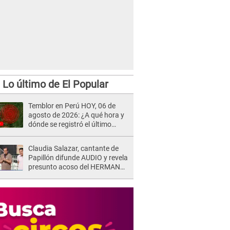
Lo último de El Popular
Temblor en Perú HOY, 06 de
agosto de 2026: ¿A qué hora y
dónde se registró el último
sismo, según IGP?
Claudia Salazar, cantante de
Papillón difunde AUDIO y revela
presunto acoso del HERMANO
del director musical de La Bella
Luz: "Me quedé asustada, en
shock"