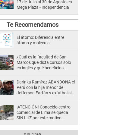
17 de Julio al 30 de Agosto en
Mega Plaza - Independencia
Te Recomendamos
El átomo: Diferencia entre
átomo y molécula
¿Cuál es la facultad de San
Marcos que dicta cursos solo
en inglés y qué beneficios
ofrece?
Darinka Ramírez ABANDONA el
Perú con la hija menor de
Jefferson Farfán y exfutbolista
REACCIONA: "A ti que..."
¡ATENCIÓN! Conocido centro
comercial de Lima se queda
SIN LUZ por este motivo:
¿desde cuándo atenderá?