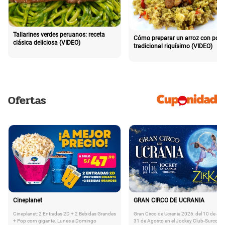
Tallarines verdes peruanos: receta
Cómo preparar un arroz con poll
clásica deliciosa (VIDEO)
tradicional riquísimo (VIDEO)
Ofertas
Cineplanet
GRAN CIRCO DE UCRANIA
Cineplanet: 2 Entradas 2D + 2 Bebidas Grandes
Gran Circo de Ucrania 2026: del 10 de Juli
+ Pop corn gigante. Lunes a Domingo
31 de Agosto en el Jockey Club-Surco