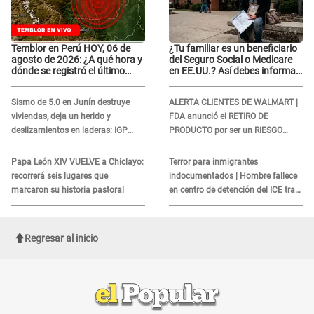
Temblor en Perú HOY, 06 de
¿Tu familiar es un beneficiario
agosto de 2026: ¿A qué hora y
del Seguro Social o Medicare
dónde se registró el último
en EE.UU.? Así debes informar
sismo, según IGP?
sobre su muerte para EVITAR
COBROS
Sismo de 5.0 en Junín destruye
ALERTA CLIENTES DE WALMART |
viviendas, deja un herido y
FDA anunció el RETIRO DE
deslizamientos en laderas: IGP
PRODUCTO por ser un RIESGO
alerta sobre posibles réplicas
MORTAL para consumidores: ¿Cuál
es?
Papa León XIV VUELVE a Chiclayo:
Terror para inmigrantes
recorrerá seis lugares que
indocumentados | Hombre fallece
marcaron su historia pastoral
en centro de detención del ICE tras
sufrir una "emergencia médica"
Regresar al inicio