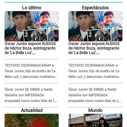
Lo último
Espectáculos
Óscar Junior expone AUDIOS
Óscar Junior expone AUDIOS
de Héctor Boza, exintegrante
de Héctor Boza, exintegrante
de 'La Bella Luz',
de 'La Bella Luz',
BURLÁNDOSE de Anely Dávila
BURLÁNDOSE de Anely Dávila
tras acusarlo de maltrato:
tras acusarlo de maltrato:
TESTIGOS 'DESENMASCARAN' a
TESTIGOS 'DESENMASCARAN' a
"Grábame..."
"Grábame..."
Óscar Junior, hijo de dueño de 'La
Óscar Junior, hijo de dueño de 'La
Bella Luz', y denuncian maltratos
Bella Luz', y denuncian maltratos
en la orquesta: "Los humilla..."
en la orquesta: "Los humilla..."
Óscar Junior SE DIRIGE a Naldy
Óscar Junior SE DIRIGE a Naldy
Saldaña con IMPENSADA
Saldaña con IMPENSADA
propuesta como nuevo líder de 'La
propuesta como nuevo líder de 'La
Bella Luz' tras denuncia: "Otro tipo
Bella Luz' tras denuncia: "Otro tipo
Actualidad
Mundo
de ley..."
de ley..."