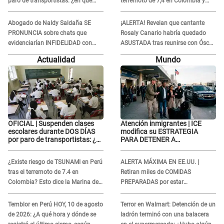
paro de transportistas: ¿en qué
terremoto de 7,4 en Colombia y
colegios aplica?
revela el DESASTRE que dejó a su
paso
Abogado de Naldy Saldaña SE
¡ALERTA! Revelan que cantante
PRONUNCIA sobre chats que
Rosaly Canario habría quedado
evidenciarían INFIDELIDAD con
ASUSTADA tras reunirse con Óscar
animador: "Si ella ha estado con
Junior: “Sus intenciones eran
Actualidad
Mundo
otra pareja..."
otras”
OFICIAL | Suspenden clases
Atención inmigrantes | ICE
escolares durante DOS DÍAS
modifica su ESTRATEGIA
por paro de transportistas: ¿en
PARA DETENER A
qué colegios aplica?
EXTRANJEROS en EE.UU.: Así
son sus nuevas tácticas
¿Existe riesgo de TSUNAMI en Perú
ALERTA MÁXIMA EN EE.UU. |
tras el terremoto de 7.4 en
Retiran miles de COMIDAS
Colombia? Esto dice la Marina de
PREPARADAS por estar
Guerra
contaminados CON METALES:
¿Cuáles son?
Temblor en Perú HOY, 10 de agosto
Terror en Walmart: Detención de un
de 2026: ¿A qué hora y dónde se
ladrón terminó con una balacera