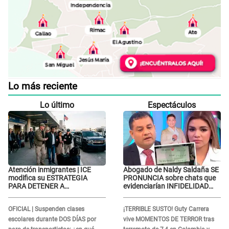
Lo más reciente
Lo último
Espectáculos
Atención inmigrantes | ICE
Abogado de Naldy Saldaña SE
modifica su ESTRATEGIA
PRONUNCIA sobre chats que
PARA DETENER A
evidenciarían INFIDELIDAD
EXTRANJEROS en EE.UU.: Así
con animador: "Si ella ha
son sus nuevas tácticas
estado con otra pareja..."
OFICIAL | Suspenden clases
¡TERRIBLE SUSTO! Guty Carrera
escolares durante DOS DÍAS por
vive MOMENTOS DE TERROR tras