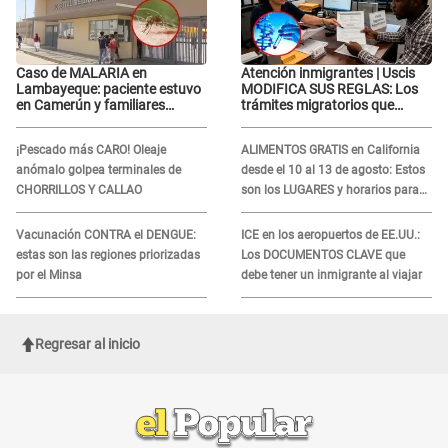
Caso de MALARIA en
Atención inmigrantes | Uscis
Lambayeque: paciente estuvo
MODIFICA SUS REGLAS: Los
en Camerún y familiares
trámites migratorios que
denuncian demora en
podrían necesitar tu prueba de
tratamiento
ADN
¡Pescado más CARO! Oleaje
ALIMENTOS GRATIS en California
anómalo golpea terminales de
desde el 10 al 13 de agosto: Estos
CHORRILLOS Y CALLAO
son los LUGARES y horarios para
recibir la ayuda
Vacunación CONTRA el DENGUE:
ICE en los aeropuertos de EE.UU.:
estas son las regiones priorizadas
Los DOCUMENTOS CLAVE que
por el Minsa
debe tener un inmigrante al viajar
Regresar al inicio