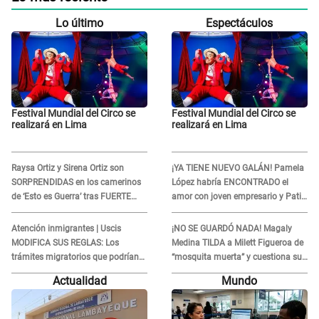
Lo último
Espectáculos
Festival Mundial del Circo se
Festival Mundial del Circo se
realizará en Lima
realizará en Lima
Raysa Ortiz y Sirena Ortiz son
¡YA TIENE NUEVO GALÁN! Pamela
SORPRENDIDAS en los camerinos
López habría ENCONTRADO el
de ‘Esto es Guerra’ tras FUERTE
amor con joven empresario y Pati
ENFRENTAMIENTO con Gabriel
Lorena la ECHA en VIVO
Moisés: “Gracias”
Atención inmigrantes | Uscis
¡NO SE GUARDÓ NADA! Magaly
MODIFICA SUS REGLAS: Los
Medina TILDA a Milett Figueroa de
trámites migratorios que podrían
“mosquita muerta” y cuestiona su
necesitar tu prueba de ADN
RECONCILIACIÓN con Marcelo
Actualidad
Mundo
Tinelli en TV argentina