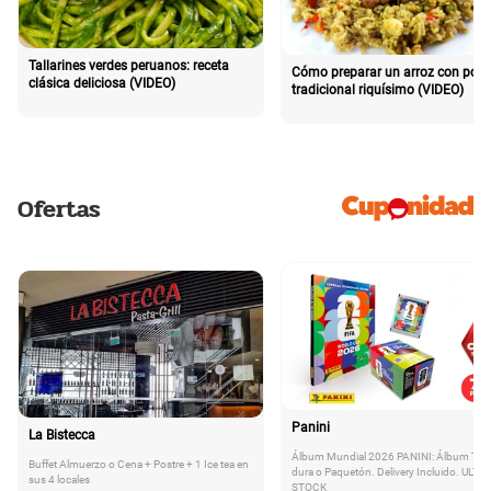
Tallarines verdes peruanos: receta
Cómo preparar un arroz con poll
clásica deliciosa (VIDEO)
tradicional riquísimo (VIDEO)
Ofertas
Panini
La Bistecca
Álbum Mundial 2026 PANINI: Álbum Tap
Buffet Almuerzo o Cena + Postre + 1 Ice tea en
dura o Paquetón. Delivery Incluido. ULTI
sus 4 locales
STOCK