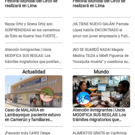
Festival Mundial del Circo se
Festival Mundial del Circo se
realizará en Lima
realizará en Lima
Raysa Ortiz y Sirena Ortiz son
¡YA TIENE NUEVO GALÁN! Pamela
SORPRENDIDAS en los camerinos
López habría ENCONTRADO el
de ‘Esto es Guerra’ tras FUERTE
amor con joven empresario y Pati
ENFRENTAMIENTO con Gabriel
Lorena la ECHA en VIVO
Moisés: “Gracias”
Atención inmigrantes | Uscis
¡NO SE GUARDÓ NADA! Magaly
MODIFICA SUS REGLAS: Los
Medina TILDA a Milett Figueroa de
trámites migratorios que podrían
“mosquita muerta” y cuestiona su
necesitar tu prueba de ADN
RECONCILIACIÓN con Marcelo
Actualidad
Mundo
Tinelli en TV argentina
Caso de MALARIA en
Atención inmigrantes | Uscis
Lambayeque: paciente estuvo
MODIFICA SUS REGLAS: Los
en Camerún y familiares
trámites migratorios que
denuncian demora en
podrían necesitar tu prueba de
tratamiento
ADN
¡Pescado más CARO! Oleaje
ALIMENTOS GRATIS en California