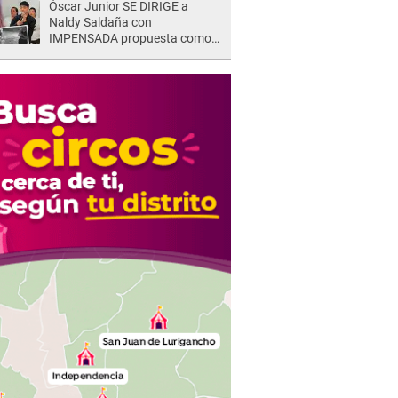
Óscar Junior SE DIRIGE a
Naldy Saldaña con
IMPENSADA propuesta como
nuevo líder de 'La Bella Luz' tras
denuncia: "Otro tipo de ley..."