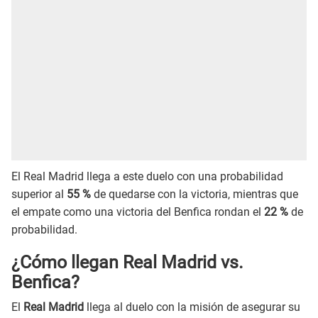
El Real Madrid llega a este duelo con una probabilidad
superior al
55 %
de quedarse con la victoria, mientras que
el empate como una victoria del Benfica rondan el
22 %
de
probabilidad.
¿Cómo llegan
Real Madrid vs.
Benfica?
El
Real Madrid
llega al duelo con la misión de asegurar su