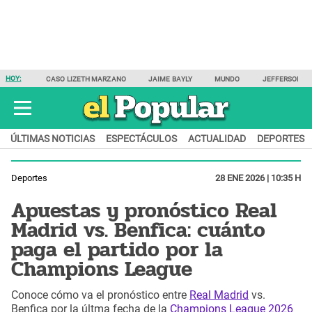
HOY:
CASO LIZETH MARZANO
JAIME BAYLY
MUNDO
JEFFERSON F
ÚLTIMAS NOTICIAS
ESPECTÁCULOS
ACTUALIDAD
DEPORTES
Deportes
28 ENE 2026 | 10:35 H
Apuestas y pronóstico Real
Madrid vs. Benfica: cuánto
paga el partido por la
Champions League
Conoce cómo va el pronóstico entre
Real Madrid
vs.
Benfica por la últma fecha de la
Champions League 2026