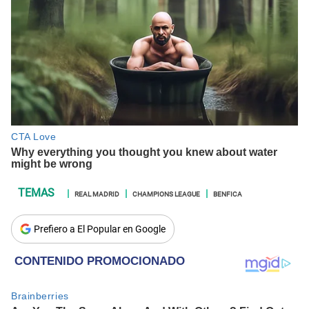
REAL MADRID
CHAMPIONS LEAGUE
BENFICA
Prefiero a El Popular en Google