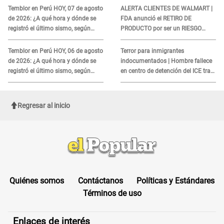
COBROS
Temblor en Perú HOY, 07 de agosto
ALERTA CLIENTES DE WALMART |
de 2026: ¿A qué hora y dónde se
FDA anunció el RETIRO DE
registró el último sismo, según
PRODUCTO por ser un RIESGO
IGP?
MORTAL para consumidores: ¿Cuál
es?
Temblor en Perú HOY, 06 de agosto
Terror para inmigrantes
de 2026: ¿A qué hora y dónde se
indocumentados | Hombre fallece
registró el último sismo, según
en centro de detención del ICE tras
IGP?
sufrir una "emergencia médica"
Regresar al inicio
Quiénes somos
Contáctanos
Políticas y Estándares
Términos de uso
Enlaces de interés