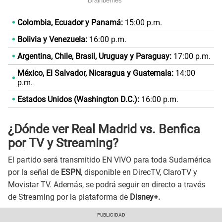
Colombia, Ecuador y Panamá:
15:00 p.m.
Bolivia y Venezuela:
16:00 p.m.
Argentina, Chile, Brasil, Uruguay y Paraguay:
17:00 p.m.
México, El Salvador, Nicaragua y Guatemala:
14:00
p.m.
Estados Unidos (Washington D.C.):
16:00 p.m.
¿Dónde ver
Real Madrid vs. Benfica
por TV y Streaming?
El partido será transmitido EN VIVO para toda Sudamérica
por la señal de
ESPN
, disponible en DirecTV, ClaroTV y
Movistar TV. Además, se podrá seguir en directo a través
de Streaming por
la plataforma de
Disney+.