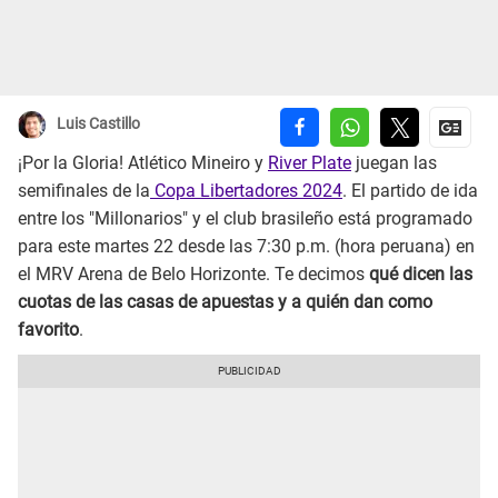
Luis Castillo
¡Por la Gloria! Atlético Mineiro y
River Plate
juegan las
semifinales de la
Copa Libertadores 2024
. El partido de ida
entre los "Millonarios" y el club brasileño está programado
para este martes 22 desde las 7:30 p.m. (hora peruana) en
el MRV Arena de Belo Horizonte. Te decimos
qué dicen las
cuotas de las casas de apuestas y a quién dan como
favorito
.