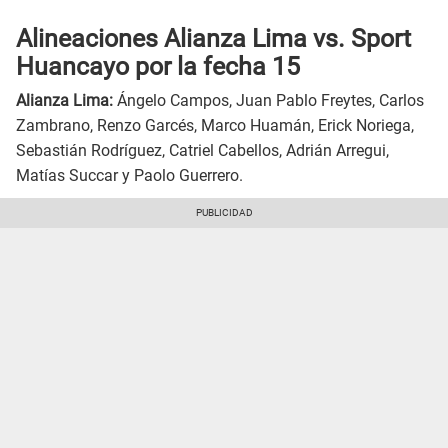
Alineaciones Alianza Lima vs. Sport
Huancayo por la fecha 15
Alianza Lima:
Ángelo Campos, Juan Pablo Freytes, Carlos
Zambrano, Renzo Garcés, Marco Huamán, Erick Noriega,
Sebastián Rodríguez, Catriel Cabellos, Adrián Arregui,
Matías Succar y Paolo Guerrero.