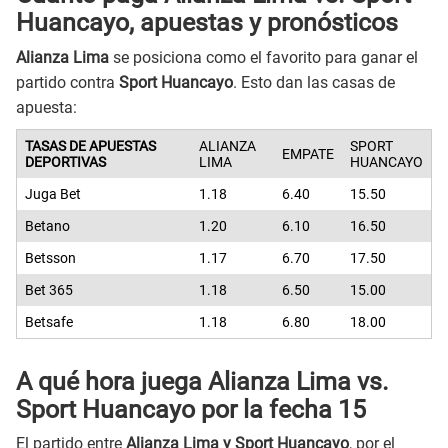
Huancayo, apuestas y pronósticos
Alianza Lima
se posiciona como el favorito para ganar el
partido contra
Sport Huancayo
. Esto dan las casas de
apuesta:
TASAS DE APUESTAS
ALIANZA
SPORT
EMPATE
DEPORTIVAS
LIMA
HUANCAYO
Juga Bet
1.18
6.40
15.50
Betano
1.20
6.10
16.50
Betsson
1.17
6.70
17.50
Bet 365
1.18
6.50
15.00
Betsafe
1.18
6.80
18.00
A qué hora juega Alianza Lima vs.
Sport Huancayo por la fecha 15
El partido entre
Alianza Lima y Sport Huancayo
, por el