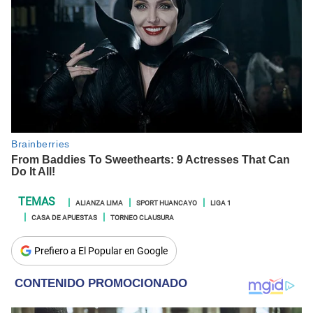
ALIANZA LIMA
SPORT HUANCAYO
LIGA 1
CASA DE APUESTAS
TORNEO CLAUSURA
Prefiero a El Popular en Google