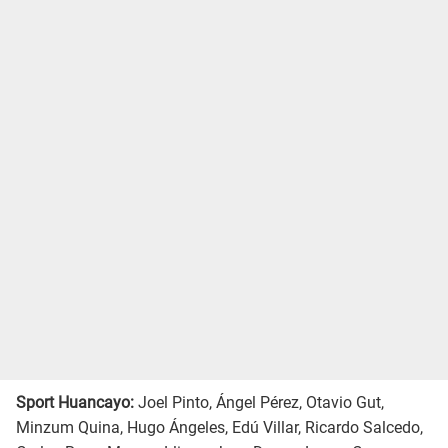
Sport Huancayo:
Joel Pinto, Ángel Pérez, Otavio Gut,
Minzum Quina, Hugo Ángeles, Edú Villar, Ricardo Salcedo,