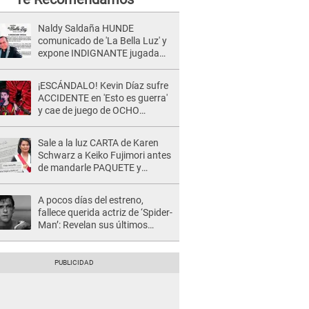
Naldy Saldaña HUNDE
comunicado de 'La Bella Luz' y
expone INDIGNANTE jugada
para DEFENDER a director:
"Que he tenido algo..."
¡ESCÁNDALO! Kevin Díaz sufre
ACCIDENTE en 'Esto es guerra'
y cae de juego de OCHO
METROS de altura: "La
colchoneta se rompe..."
Sale a la luz CARTA de Karen
Schwarz a Keiko Fujimori antes
de mandarle PAQUETE y
revelan intermediario: "En el
cargo..."
A pocos días del estreno,
fallece querida actriz de ‘Spider-
Man’: Revelan sus últimos
momentos de vida