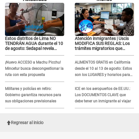
“La oración tiene poder”
“La oración tiene poder”
Estos distritos de Lima NO
Atención inmigrantes | Uscis
TENDRÁN AGUA durante el 10
MODIFICA SUS REGLAS: Los
de agosto: Sedapal revela
trámites migratorios que
horarios oficiales
podrían necesitar tu prueba de
ADN
¡Nuevo ACCESO a Machu Picchu!
ALIMENTOS GRATIS en California
Mincetur busca descongestionar la
desde el 10 al 13 de agosto: Estos
ruta con esta propuesta
son los LUGARES y horarios para
recibir la ayuda
Militares y policías en retiro:
ICE en los aeropuertos de EE.UU.:
Gobierno garantiza recursos para
Los DOCUMENTOS CLAVE que
sus obligaciones previsionales
debe tener un inmigrante al viajar
Regresar al inicio