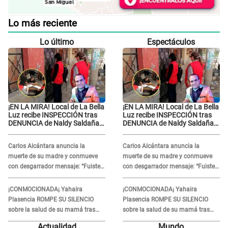
Lo más reciente
Lo último
Espectáculos
¡EN LA MIRA! Local de La Bella
¡EN LA MIRA! Local de La Bella
Luz recibe INSPECCIÓN tras
Luz recibe INSPECCIÓN tras
DENUNCIA de Naldy Saldaña
DENUNCIA de Naldy Saldaña
contra el exdirector César
contra el exdirector César
Sánchez
Sánchez
Carlos Alcántara anuncia la
Carlos Alcántara anuncia la
muerte de su madre y conmueve
muerte de su madre y conmueve
con desgarrador mensaje: “Fuiste
con desgarrador mensaje: “Fuiste
una gran mujer”
una gran mujer”
¡CONMOCIONADA¡ Yahaira
¡CONMOCIONADA¡ Yahaira
Plasencia ROMPE SU SILENCIO
Plasencia ROMPE SU SILENCIO
sobre la salud de su mamá tras
sobre la salud de su mamá tras
APARECER en centro oncológico:
APARECER en centro oncológico:
Actualidad
Mundo