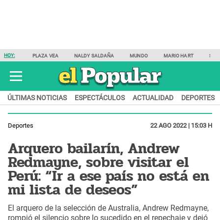
HOY:
PLAZA VEA
NALDY SALDAÑA
MUNDO
MARIO HART
SAM
ÚLTIMAS NOTICIAS
ESPECTÁCULOS
ACTUALIDAD
DEPORTES
Deportes
22 AGO 2022 | 15:03 H
Arquero bailarín, Andrew
Redmayne, sobre visitar el
Perú: “Ir a ese país no está en
mi lista de deseos”
El arquero de la selección de Australia, Andrew Redmayne,
rompió el silencio sobre lo sucedido en el repechaje y dejó