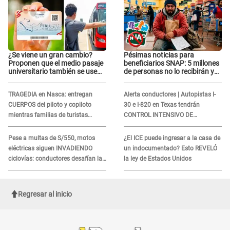
¿Se viene un gran cambio?
Pésimas noticias para
Proponen que el medio pasaje
beneficiarios SNAP: 5 millones
universitario también se use
de personas no lo recibirán y
sábados, domingos y feriados
ESTOS INMIGRANTES ya no
califican
TRAGEDIA en Nasca: entregan
Alerta conductores | Autopistas I-
CUERPOS del piloto y copiloto
30 e I-820 en Texas tendrán
mientras familias de turistas
CONTROL INTENSIVO DE
esperan identificación
SEGURIDAD: Estas serán las
HORAS CRÍTICAS
Pese a multas de S/550, motos
¿El ICE puede ingresar a la casa de
eléctricas siguen INVADIENDO
un indocumentado? Esto REVELÓ
ciclovías: conductores desafían las
la ley de Estados Unidos
nuevas reglas
Regresar al inicio