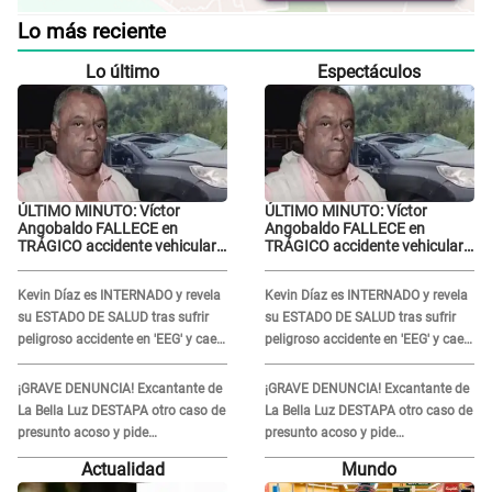
Lo más reciente
Lo último
Espectáculos
ÚLTIMO MINUTO: Víctor
ÚLTIMO MINUTO: Víctor
Angobaldo FALLECE en
Angobaldo FALLECE en
TRÁGICO accidente vehicular
TRÁGICO accidente vehicular
en Cañete y Patricia Alquinta
en Cañete y Patricia Alquinta
lo confirma
lo confirma
Kevin Díaz es INTERNADO y revela
Kevin Díaz es INTERNADO y revela
su ESTADO DE SALUD tras sufrir
su ESTADO DE SALUD tras sufrir
peligroso accidente en 'EEG' y caer
peligroso accidente en 'EEG' y caer
desde altura de ocho metros
desde altura de ocho metros
¡GRAVE DENUNCIA! Excantante de
¡GRAVE DENUNCIA! Excantante de
La Bella Luz DESTAPA otro caso de
La Bella Luz DESTAPA otro caso de
presunto acoso y pide
presunto acoso y pide
PROTECCIÓN por temor a
PROTECCIÓN por temor a
Actualidad
Mundo
represalias: "Yo siempre..."
represalias: "Yo siempre..."