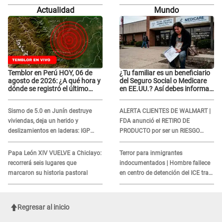
Bella Luz' tras denuncia: "Otro tipo
Bella Luz' tras denuncia: "Otro tipo
Actualidad
Mundo
de ley..."
de ley..."
Temblor en Perú HOY, 06 de
¿Tu familiar es un beneficiario
agosto de 2026: ¿A qué hora y
del Seguro Social o Medicare
dónde se registró el último
en EE.UU.? Así debes informar
sismo, según IGP?
sobre su muerte para EVITAR
COBROS
Sismo de 5.0 en Junín destruye
ALERTA CLIENTES DE WALMART |
viviendas, deja un herido y
FDA anunció el RETIRO DE
deslizamientos en laderas: IGP
PRODUCTO por ser un RIESGO
alerta sobre posibles réplicas
MORTAL para consumidores: ¿Cuál
es?
Papa León XIV VUELVE a Chiclayo:
Terror para inmigrantes
recorrerá seis lugares que
indocumentados | Hombre fallece
marcaron su historia pastoral
en centro de detención del ICE tras
sufrir una "emergencia médica"
Regresar al inicio