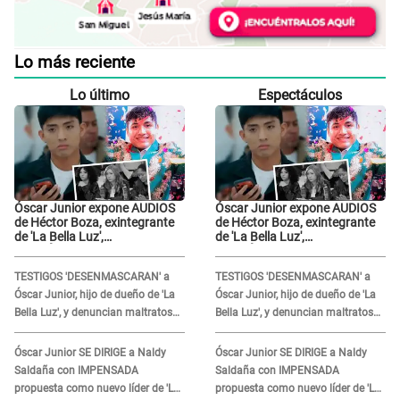
Lo más reciente
Lo último
Espectáculos
Óscar Junior expone AUDIOS
Óscar Junior expone AUDIOS
de Héctor Boza, exintegrante
de Héctor Boza, exintegrante
de 'La Bella Luz',
de 'La Bella Luz',
BURLÁNDOSE de Anely Dávila
BURLÁNDOSE de Anely Dávila
tras acusarlo de maltrato:
tras acusarlo de maltrato:
TESTIGOS 'DESENMASCARAN' a
TESTIGOS 'DESENMASCARAN' a
"Grábame..."
"Grábame..."
Óscar Junior, hijo de dueño de 'La
Óscar Junior, hijo de dueño de 'La
Bella Luz', y denuncian maltratos
Bella Luz', y denuncian maltratos
en la orquesta: "Los humilla..."
en la orquesta: "Los humilla..."
Óscar Junior SE DIRIGE a Naldy
Óscar Junior SE DIRIGE a Naldy
Saldaña con IMPENSADA
Saldaña con IMPENSADA
propuesta como nuevo líder de 'La
propuesta como nuevo líder de 'La