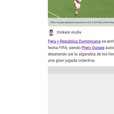
Piero Quispe apareció para poner el 3-0 de Perú sobre Re
Erickson Acuña
Perú y República Dominicana
se enf
fecha FIFA, siendo
Piero Quispe
autor
desatando así la algarabía de los hi
una gran jugada colectiva.