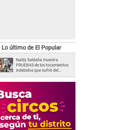
Lo último de El Popular
Naldy Saldaña muestra
PRUEBAS de los tocamientos
indebidos que sufrió del
director de La Bella Luz y SE
QUIEBRA: "Estaba asustada"