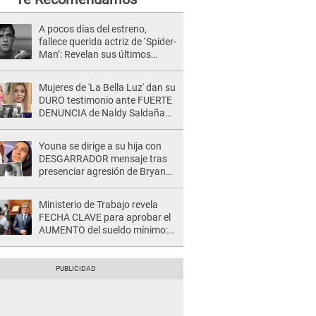
A pocos días del estreno,
fallece querida actriz de ‘Spider-
Man’: Revelan sus últimos
momentos de vida
Mujeres de 'La Bella Luz' dan su
DURO testimonio ante FUERTE
DENUNCIA de Naldy Saldaña
contra director: "Cualquier
acusación de apañamiento..."
Youna se dirige a su hija con
DESGARRADOR mensaje tras
presenciar agresión de Bryan
Torres a Samahara Lobatón:
"Perdóname mi amor"
Ministerio de Trabajo revela
FECHA CLAVE para aprobar el
AUMENTO del sueldo mínimo:
"Tenemos que activar..."