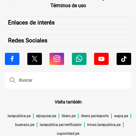
Términos de uso
Enlaces de interés
Redes Sociales
Visita también
larepublica.pe
elpopular.pe
libero.pe
libero.pe/esports
wapa.pe
buenazo.pe
larepublica.pe/verificador
lrmas.larepublica.pe
cuponidad.pe