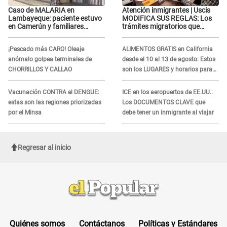
Caso de MALARIA en
Atención inmigrantes | Uscis
Lambayeque: paciente estuvo
MODIFICA SUS REGLAS: Los
en Camerún y familiares
trámites migratorios que
denuncian demora en
podrían necesitar tu prueba de
tratamiento
ADN
¡Pescado más CARO! Oleaje
ALIMENTOS GRATIS en California
anómalo golpea terminales de
desde el 10 al 13 de agosto: Estos
CHORRILLOS Y CALLAO
son los LUGARES y horarios para
recibir la ayuda
Vacunación CONTRA el DENGUE:
ICE en los aeropuertos de EE.UU.:
estas son las regiones priorizadas
Los DOCUMENTOS CLAVE que
por el Minsa
debe tener un inmigrante al viajar
Regresar al inicio
Quiénes somos
Contáctanos
Políticas y Estándares