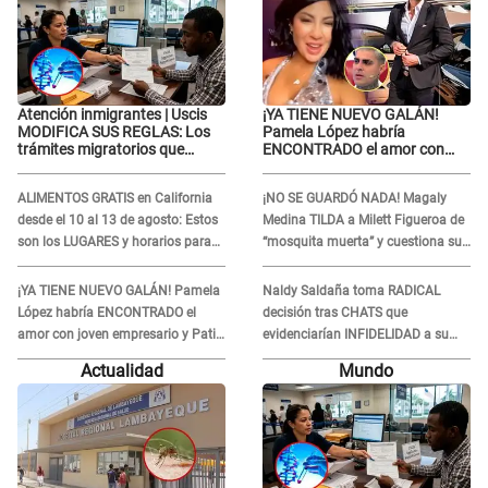
Atención inmigrantes | Uscis
¡YA TIENE NUEVO GALÁN!
MODIFICA SUS REGLAS: Los
Pamela López habría
trámites migratorios que
ENCONTRADO el amor con
podrían necesitar tu prueba de
joven empresario y Pati Lorena
ADN
la ECHA en VIVO
ALIMENTOS GRATIS en California
¡NO SE GUARDÓ NADA! Magaly
desde el 10 al 13 de agosto: Estos
Medina TILDA a Milett Figueroa de
son los LUGARES y horarios para
“mosquita muerta” y cuestiona su
recibir la ayuda
RECONCILIACIÓN con Marcelo
Tinelli en TV argentina
¡YA TIENE NUEVO GALÁN! Pamela
Naldy Saldaña toma RADICAL
López habría ENCONTRADO el
decisión tras CHATS que
amor con joven empresario y Pati
evidenciarían INFIDELIDAD a su
Lorena la ECHA en VIVO
novio con animador de 'La Bella
Actualidad
Mundo
Luz': "Un día..."