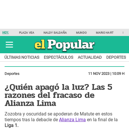
HOY:
PLAZA VEA
NALDY SALDAÑA
MUNDO
MARIO HART
SAM
ÚLTIMAS NOTICIAS
ESPECTÁCULOS
ACTUALIDAD
DEPORTES
Deportes
11 NOV 2023 | 10:09 H
¿Quién apagó la luz? Las 5
razones del fracaso de
Alianza Lima
Zozobra y oscuridad se apoderan de Matute en estos
tiempos tras la debacle de
Alianza Lima
en la final de la
Liga 1.