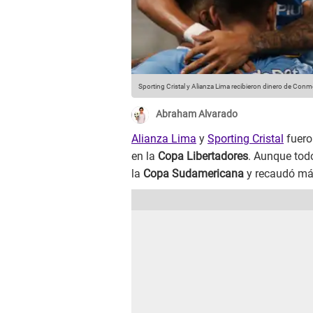
Sporting Cristal y Alianza Lima recibieron dinero de Conme
Abraham Alvarado
Alianza Lima
y
Sporting Cristal
fuero
en la
Copa Libertadores
. Aunque tod
la
Copa Sudamericana
y recaudó más