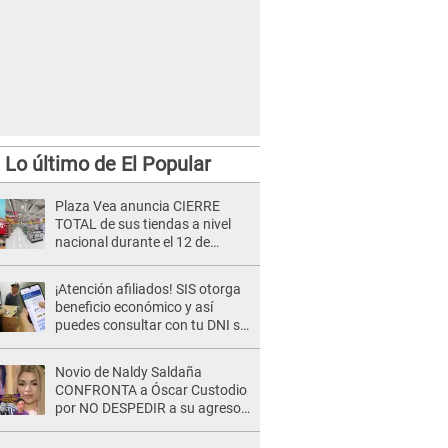
Lo último de El Popular
Plaza Vea anuncia CIERRE
TOTAL de sus tiendas a nivel
nacional durante el 12 de
agosto por este MOTIVO
¡Atención afiliados! SIS otorga
beneficio económico y así
puedes consultar con tu DNI si
te corresponde
Novio de Naldy Saldaña
CONFRONTA a Óscar Custodio
por NO DESPEDIR a su agresor
y él da INDIGNANTE respuesta:
"Nadie me dice qué hacer"