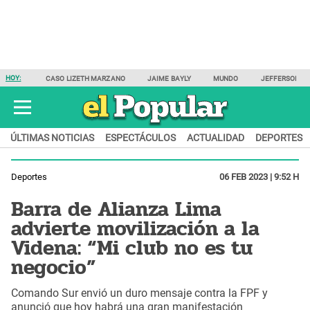
HOY:
CASO LIZETH MARZANO
JAIME BAYLY
MUNDO
JEFFERSON F
ÚLTIMAS NOTICIAS
ESPECTÁCULOS
ACTUALIDAD
DEPORTES
Deportes
06 FEB 2023 | 9:52 H
Barra de Alianza Lima
advierte movilización a la
Videna: “Mi club no es tu
negocio”
Comando Sur envió un duro mensaje contra la FPF y
anunció que hoy habrá una gran manifestación