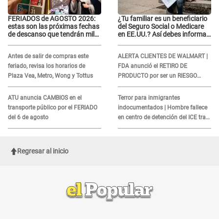
FERIADOS de AGOSTO 2026:
¿Tu familiar es un beneficiario
estas son las próximas fechas
del Seguro Social o Medicare
de descanso que tendrán miles
en EE.UU.? Así debes informar
de peruanos
sobre su muerte para EVITAR
COBROS
Antes de salir de compras este
ALERTA CLIENTES DE WALMART |
feriado, revisa los horarios de
FDA anunció el RETIRO DE
Plaza Vea, Metro, Wong y Tottus
PRODUCTO por ser un RIESGO
MORTAL para consumidores: ¿Cuál
es?
ATU anuncia CAMBIOS en el
Terror para inmigrantes
transporte público por el FERIADO
indocumentados | Hombre fallece
del 6 de agosto
en centro de detención del ICE tras
sufrir una "emergencia médica"
Regresar al inicio