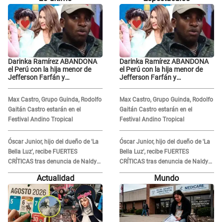
Darinka Ramírez ABANDONA
Darinka Ramírez ABANDONA
el Perú con la hija menor de
el Perú con la hija menor de
Jefferson Farfán y
Jefferson Farfán y
exfutbolista REACCIONA: "A ti
exfutbolista REACCIONA: "A ti
que..."
que..."
Max Castro, Grupo Guinda, Rodolfo
Max Castro, Grupo Guinda, Rodolfo
Gaitán Castro estarán en el
Gaitán Castro estarán en el
Festival Andino Tropical
Festival Andino Tropical
Óscar Junior, hijo del dueño de 'La
Óscar Junior, hijo del dueño de 'La
Bella Luz', recibe FUERTES
Bella Luz', recibe FUERTES
CRÍTICAS tras denuncia de Naldy
CRÍTICAS tras denuncia de Naldy
Saldaña contra su tío: "Cómplice"
Saldaña contra su tío: "Cómplice"
Actualidad
Mundo