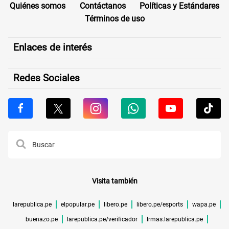
Quiénes somos
Contáctanos
Políticas y Estándares
Términos de uso
Enlaces de interés
Redes Sociales
Visita también
larepublica.pe
elpopular.pe
libero.pe
libero.pe/esports
wapa.pe
buenazo.pe
larepublica.pe/verificador
lrmas.larepublica.pe