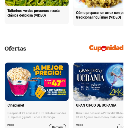
Tallarines verdes peruanos: receta
Cómo preparar un arroz con poll
clásica deliciosa (VIDEO)
tradicional riquísimo (VIDEO)
Ofertas
Cineplanet
GRAN CIRCO DE UCRANIA
Cineplanet: 2 Entradas 2D + 2 Bebidas Grandes
Gran Circo de Ucrania 2026: del 10 de Juli
+ Pop corn gigante. Lunes a Domingo
31 de Agosto en el Jockey Club-Surco
PRECIO
PRECIO
Comprar
Comp