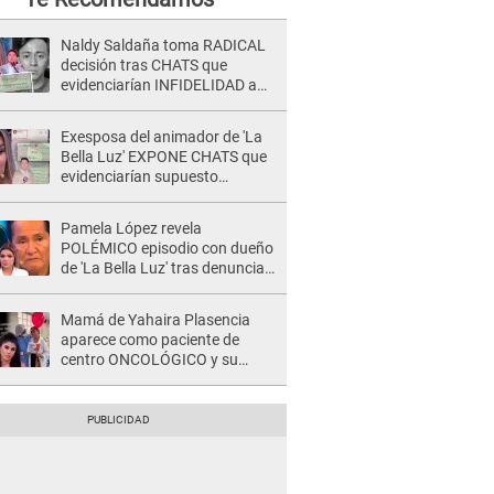
Naldy Saldaña toma RADICAL
decisión tras CHATS que
evidenciarían INFIDELIDAD a
su novio con animador de 'La
Bella Luz': "Un día..."
Exesposa del animador de 'La
Bella Luz' EXPONE CHATS que
evidenciarían supuesto
romance clandestino con Naldy
Saldaña, pese a tener pareja
Pamela López revela
POLÉMICO episodio con dueño
de 'La Bella Luz' tras denuncia
de Naldy Saldaña: "Se acercó..."
Mamá de Yahaira Plasencia
aparece como paciente de
centro ONCOLÓGICO y su
hermano lanza DESGARRADOR
mensaje: "Hoy fue la última..."