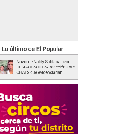
Lo último de El Popular
Novio de Naldy Saldaña tiene
DESGARRADORA reacción ante
CHATS que evidenciarían
INFIDELIDAD con animador de
'La Bella Luz': "Se puso..."