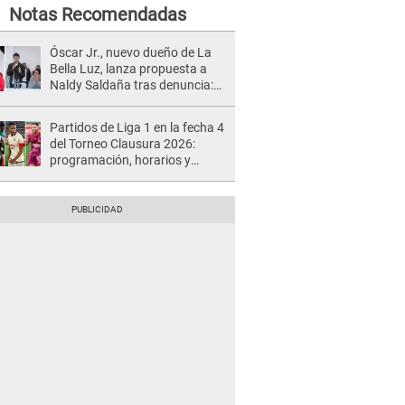
Notas Recomendadas
Óscar Jr., nuevo dueño de La
Bella Luz, lanza propuesta a
Naldy Saldaña tras denuncia:
“Va a haber otro tipo de ley”
Partidos de Liga 1 en la fecha 4
del Torneo Clausura 2026:
programación, horarios y
dónde ver