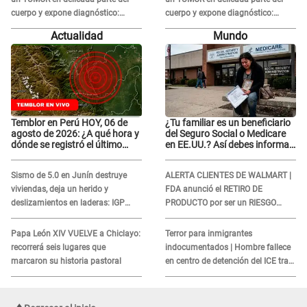
cuerpo y expone diagnóstico:
cuerpo y expone diagnóstico:
"Dolores muy fuertes..."
"Dolores muy fuertes..."
Actualidad
Mundo
Temblor en Perú HOY, 06 de
¿Tu familiar es un beneficiario
agosto de 2026: ¿A qué hora y
del Seguro Social o Medicare
dónde se registró el último
en EE.UU.? Así debes informar
sismo, según IGP?
sobre su muerte para EVITAR
COBROS
Sismo de 5.0 en Junín destruye
ALERTA CLIENTES DE WALMART |
viviendas, deja un herido y
FDA anunció el RETIRO DE
deslizamientos en laderas: IGP
PRODUCTO por ser un RIESGO
alerta sobre posibles réplicas
MORTAL para consumidores: ¿Cuál
es?
Papa León XIV VUELVE a Chiclayo:
Terror para inmigrantes
recorrerá seis lugares que
indocumentados | Hombre fallece
marcaron su historia pastoral
en centro de detención del ICE tras
sufrir una "emergencia médica"