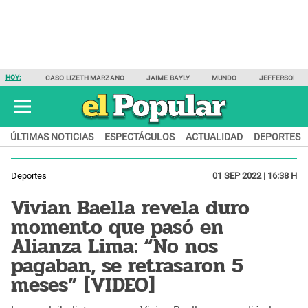
HOY:
CASO LIZETH MARZANO
JAIME BAYLY
MUNDO
JEFFERSON F
ÚLTIMAS NOTICIAS
ESPECTÁCULOS
ACTUALIDAD
DEPORTES
Deportes
01 SEP 2022 | 16:38 H
Vivian Baella revela duro
momento que pasó en
Alianza Lima: “No nos
pagaban, se retrasaron 5
meses” [VIDEO]