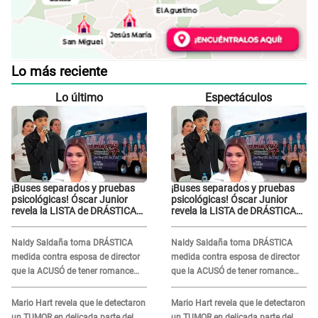
Lo más reciente
Lo último
Espectáculos
¡Buses separados y pruebas
¡Buses separados y pruebas
psicológicas! Óscar Junior
psicológicas! Óscar Junior
revela la LISTA de DRÁSTICAS
revela la LISTA de DRÁSTICAS
medidas para prevenir acoso
medidas para prevenir acoso
en 'La Bella Luz' tras caso
en 'La Bella Luz' tras caso
Naldy Saldaña toma DRÁSTICA
Naldy Saldaña toma DRÁSTICA
Naldy Saldaña
Naldy Saldaña
medida contra esposa de director
medida contra esposa de director
que la ACUSÓ de tener romance
que la ACUSÓ de tener romance
con él: "Muy triste..."
con él: "Muy triste..."
Mario Hart revela que le detectaron
Mario Hart revela que le detectaron
un TUMOR en delicada parte del
un TUMOR en delicada parte del