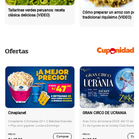
Tallarines verdes peruanos: receta
Cómo preparar un arroz con poll
clásica deliciosa (VIDEO)
tradicional riquísimo (VIDEO)
Ofertas
Cineplanet
GRAN CIRCO DE UCRANIA
Cineplanet: 2 Entradas 2D + 2 Bebidas Grandes
Gran Circo de Ucrania 2026: del 10 de Juli
+ Pop corn gigante. Lunes a Domingo
31 de Agosto en el Jockey Club-Surco
PRECIO
PRECIO
Comprar
Comp