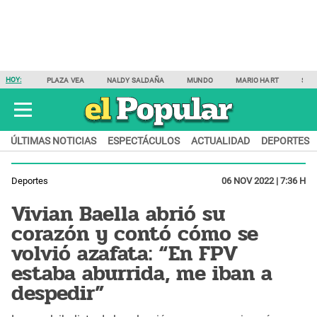
HOY:
PLAZA VEA
NALDY SALDAÑA
MUNDO
MARIO HART
SAM
ÚLTIMAS NOTICIAS
ESPECTÁCULOS
ACTUALIDAD
DEPORTES
Deportes
06 NOV 2022 | 7:36 H
Vivian Baella abrió su
corazón y contó cómo se
volvió azafata: “En FPV
estaba aburrida, me iban a
despedir”