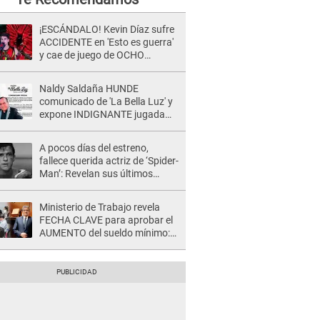
¡ESCÁNDALO! Kevin Díaz sufre
ACCIDENTE en 'Esto es guerra'
y cae de juego de OCHO
METROS de altura: "La
colchoneta se rompe..."
Naldy Saldaña HUNDE
comunicado de 'La Bella Luz' y
expone INDIGNANTE jugada
para DEFENDER a director:
"Que he tenido algo..."
A pocos días del estreno,
fallece querida actriz de ‘Spider-
Man’: Revelan sus últimos
momentos de vida
Ministerio de Trabajo revela
FECHA CLAVE para aprobar el
AUMENTO del sueldo mínimo:
"Tenemos que activar..."