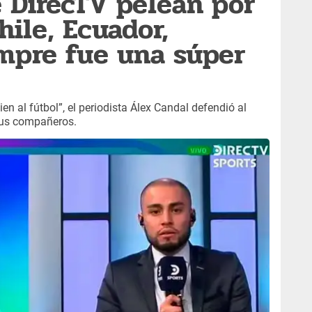
e DirecTV pelean por
hile, Ecuador,
mpre fue una súper
en al fútbol”, el periodista Álex Candal defendió al
sus compañeros.