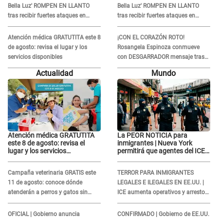
Bella Luz' ROMPEN EN LLANTO
Bella Luz' ROMPEN EN LLANTO
tras recibir fuertes ataques en
tras recibir fuertes ataques en
redes por DENUNCIA de acoso
redes por DENUNCIA de acoso
contra Naldy Saldaña
contra Naldy Saldaña
Atención médica GRATUTITA este 8
¡CON EL CORAZÓN ROTO!
de agosto: revisa el lugar y los
Rosangela Espinoza conmueve
servicios disponibles
con DESGARRADOR mensaje tras
terrible pérdida: "Descansa en
Actualidad
Mundo
paz..."
Atención médica GRATUTITA
La PEOR NOTICIA para
este 8 de agosto: revisa el
inmigrantes | Nueva York
lugar y los servicios
permitirá que agentes del ICE
disponibles
si puedan CUBRIRSE EL
ROSTRO
Campaña veterinaria GRATIS este
TERROR PARA INMIGRANTES
11 de agosto: conoce dónde
LEGALES E ILEGALES EN EE.UU. |
atenderán a perros y gatos sin
ICE aumenta operativos y arrestos
costo
a extranjeros en aeropuertos
OFICIAL | Gobierno anuncia
CONFIRMADO | Gobierno de EE.UU.