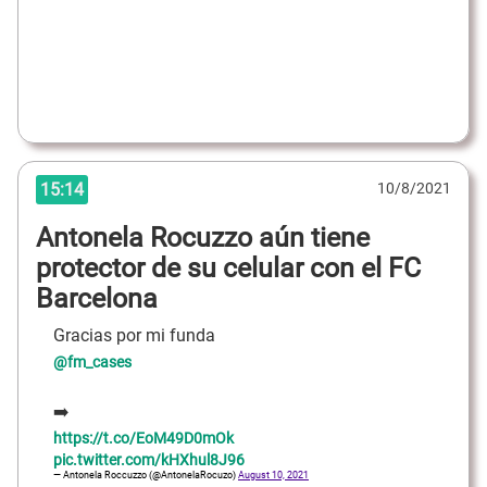
15:14
10/8/2021
Antonela Rocuzzo aún tiene
protector de su celular con el FC
Barcelona
Gracias por mi funda
@fm_cases
➡️
https://t.co/EoM49D0mOk
pic.twitter.com/kHXhul8J96
— Antonela Roccuzzo (@AntonelaRocuzo)
August 10, 2021