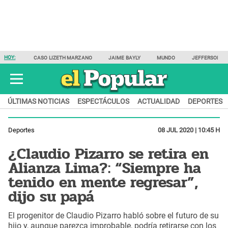
HOY:
CASO LIZETH MARZANO
JAIME BAYLY
MUNDO
JEFFERSON F
ÚLTIMAS NOTICIAS
ESPECTÁCULOS
ACTUALIDAD
DEPORTES
Deportes
08 JUL 2020 | 10:45 H
¿Claudio Pizarro se retira en
Alianza Lima?: “Siempre ha
tenido en mente regresar”,
dijo su papá
El progenitor de Claudio Pizarro habló sobre el futuro de su
hijo y, aunque parezca improbable, podría retirarse con los