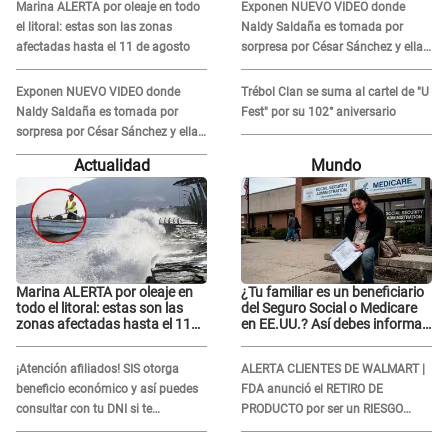
Marina ALERTA por oleaje en todo
Exponen NUEVO VIDEO donde
el litoral: estas son las zonas
Naldy Saldaña es tomada por
afectadas hasta el 11 de agosto
sorpresa por César Sánchez y ella
evidencia su REACCIÓN: Le agarró
la mano
Exponen NUEVO VIDEO donde
Trébol Clan se suma al cartel de "U
Naldy Saldaña es tomada por
Fest" por su 102° aniversario
sorpresa por César Sánchez y ella
evidencia su REACCIÓN: Le agarró
Actualidad
Mundo
la mano
Marina ALERTA por oleaje en
¿Tu familiar es un beneficiario
todo el litoral: estas son las
del Seguro Social o Medicare
zonas afectadas hasta el 11
en EE.UU.? Así debes informar
de agosto
sobre su muerte para EVITAR
COBROS
¡Atención afiliados! SIS otorga
ALERTA CLIENTES DE WALMART |
beneficio económico y así puedes
FDA anunció el RETIRO DE
consultar con tu DNI si te
PRODUCTO por ser un RIESGO
corresponde
MORTAL para consumidores: ¿Cuál