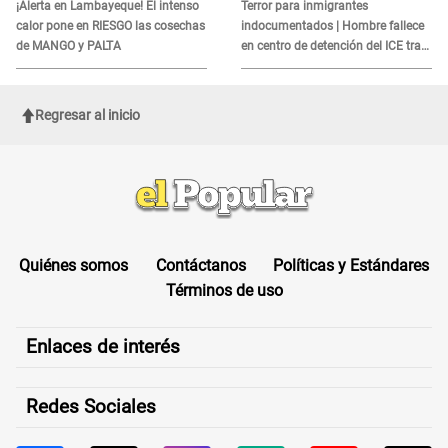
es?
¡Alerta en Lambayeque! El intenso
Terror para inmigrantes
calor pone en RIESGO las cosechas
indocumentados | Hombre fallece
de MANGO y PALTA
en centro de detención del ICE tras
sufrir una "emergencia médica"
Regresar al inicio
Quiénes somos
Contáctanos
Políticas y Estándares
Términos de uso
Enlaces de interés
Redes Sociales