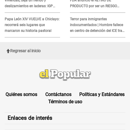
viviendas, deja un herido y
FDA anunció el RETIRO DE
deslizamientos en laderas: IGP
PRODUCTO por ser un RIESGO
alerta sobre posibles réplicas
MORTAL para consumidores: ¿Cuál
es?
Papa León XIV VUELVE a Chiclayo:
Terror para inmigrantes
recorrerá seis lugares que
indocumentados | Hombre fallece
marcaron su historia pastoral
en centro de detención del ICE tras
sufrir una "emergencia médica"
Regresar al inicio
Quiénes somos
Contáctanos
Políticas y Estándares
Términos de uso
Enlaces de interés