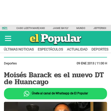
HOY:
CASO LIZETH MARZANO
JAIME BAYLY
MUNDO
JEFFERSON F
ÚLTIMAS NOTICIAS
ESPECTÁCULOS
ACTUALIDAD
DEPORTES
Deportes
09 ENE 2013 | 11:00 H
Moisés Barack es el nuevo DT
de Huancayo
Únete al canal de Whatsapp de El Popular