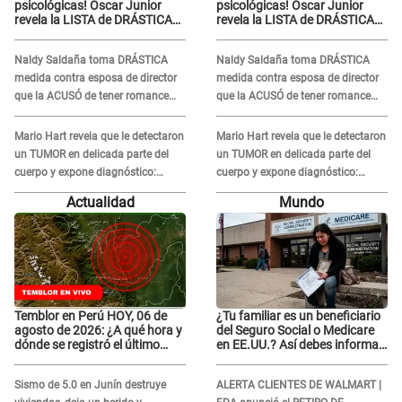
psicológicas! Óscar Junior
psicológicas! Óscar Junior
revela la LISTA de DRÁSTICAS
revela la LISTA de DRÁSTICAS
medidas para prevenir acoso
medidas para prevenir acoso
en 'La Bella Luz' tras caso
en 'La Bella Luz' tras caso
Naldy Saldaña toma DRÁSTICA
Naldy Saldaña toma DRÁSTICA
Naldy Saldaña
Naldy Saldaña
medida contra esposa de director
medida contra esposa de director
que la ACUSÓ de tener romance
que la ACUSÓ de tener romance
con él: "Muy triste..."
con él: "Muy triste..."
Mario Hart revela que le detectaron
Mario Hart revela que le detectaron
un TUMOR en delicada parte del
un TUMOR en delicada parte del
cuerpo y expone diagnóstico:
cuerpo y expone diagnóstico:
"Dolores muy fuertes..."
"Dolores muy fuertes..."
Actualidad
Mundo
Temblor en Perú HOY, 06 de
¿Tu familiar es un beneficiario
agosto de 2026: ¿A qué hora y
del Seguro Social o Medicare
dónde se registró el último
en EE.UU.? Así debes informar
sismo, según IGP?
sobre su muerte para EVITAR
COBROS
Sismo de 5.0 en Junín destruye
ALERTA CLIENTES DE WALMART |