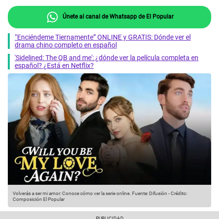
Únete al canal de Whatsapp de El Popular
“Enciéndeme Tiernamente” ONLINE y GRATIS: Dónde ver el
drama chino completo en español
'Sidelined: The QB and me': ¿dónde ver la película completa en
español? ¿Está en Netflix?
Volverás a ser mi amor: Conoce cómo ver la serie online.
Fuente: Difusión
-
Crédito:
Composición El Popular