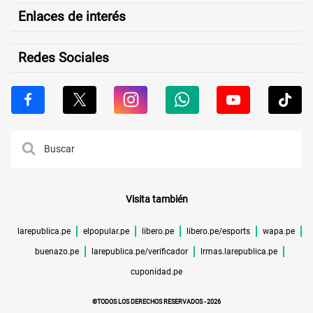
Enlaces de interés
Redes Sociales
Visita también
larepublica.pe
elpopular.pe
libero.pe
libero.pe/esports
wapa.pe
buenazo.pe
larepublica.pe/verificador
lrmas.larepublica.pe
cuponidad.pe
©TODOS LOS DERECHOS RESERVADOS -
2026