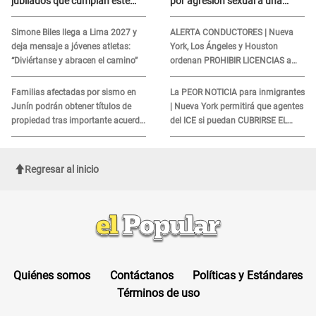
jubilados que cumplan este
por agresión sexual a una
REQUISITO: revisa si accedes
cliente y su respuesta
aquí
INDIGNÓ A TODOS
Simone Biles llega a Lima 2027 y
ALERTA CONDUCTORES | Nueva
deja mensaje a jóvenes atletas:
York, Los Ángeles y Houston
“Diviértanse y abracen el camino”
ordenan PROHIBIR LICENCIAS a
quienes no presenten ESTE
DOCUMENTO
Familias afectadas por sismo en
La PEOR NOTICIA para inmigrantes
Junín podrán obtener títulos de
| Nueva York permitirá que agentes
propiedad tras importante acuerdo
del ICE si puedan CUBRIRSE EL
de Cofopri
ROSTRO
Regresar al inicio
Quiénes somos
Contáctanos
Políticas y Estándares
Términos de uso