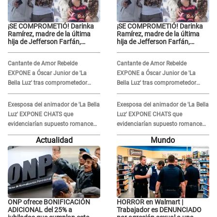
¡SE COMPROMETIÓ! Darinka
¡SE COMPROMETIÓ! Darinka
Ramírez, madre de la última
Ramírez, madre de la última
hija de Jefferson Farfán,
hija de Jefferson Farfán,
anuncia su compromiso: "Sí,
anuncia su compromiso: "Sí,
para siempre"
para siempre"
Cantante de Amor Rebelde
Cantante de Amor Rebelde
EXPONE a Óscar Junior de 'La
EXPONE a Óscar Junior de 'La
Bella Luz' tras comprometedor
Bella Luz' tras comprometedor
video y detalla DESAGRADABLE
video y detalla DESAGRADABLE
momento: "Me hizo sentir
momento: "Me hizo sentir
Exesposa del animador de 'La Bella
Exesposa del animador de 'La Bella
incómoda"
incómoda"
Luz' EXPONE CHATS que
Luz' EXPONE CHATS que
evidenciarían supuesto romance
evidenciarían supuesto romance
clandestino con Naldy Saldaña,
clandestino con Naldy Saldaña,
Actualidad
Mundo
pese a tener pareja
pese a tener pareja
ONP ofrece BONIFICACIÓN
HORROR en Walmart |
ADICIONAL del 25% a
Trabajador es DENUNCIADO