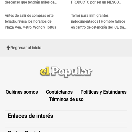
descanso que tendrán miles de
PRODUCTO por ser un RIESGO
peruanos
MORTAL para consumidores: ¿Cuál
es?
Antes de salir de compras este
Terror para inmigrantes
feriado, revisa los horarios de
indocumentados | Hombre fallece
Plaza Vea, Metro, Wong y Tottus
en centro de detención del ICE tras
sufrir una "emergencia médica"
Regresar al inicio
Quiénes somos
Contáctanos
Políticas y Estándares
Términos de uso
Enlaces de interés