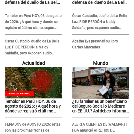
defensa del dueño de La Bella
defensa del dueño de La Bella
Luz tras difusión de
Luz tras difusión de
POLÉMICO audio: "Nada que
POLÉMICO audio: "Nada que
Temblor en Perú HOY, 06 de agosto
Óscar Custodio, dueño de La Bella
defender"
defender"
de 2026: ¿A qué hora y dónde se
Luz, PIDE PERDÓN a Naldy
registró el último sismo, según
Saldaña, pero exponen audio
IGP?
donde le reclama por VIDEOS: "No
hay necesidad de grabar"
Óscar Custodio, dueño de La Bella
Agatha Lys presentó su libro
Luz, PIDE PERDÓN a Naldy
Cartas Marcadas
Saldaña, pero exponen audio
donde le reclama por VIDEOS: "No
Actualidad
Mundo
hay necesidad de grabar"
Temblor en Perú HOY, 06 de
¿Tu familiar es un beneficiario
agosto de 2026: ¿A qué hora y
del Seguro Social o Medicare
dónde se registró el último
en EE.UU.? Así debes informar
sismo, según IGP?
sobre su muerte para EVITAR
COBROS
FERIADOS de AGOSTO 2026: estas
ALERTA CLIENTES DE WALMART |
son las próximas fechas de
FDA anunció el RETIRO DE