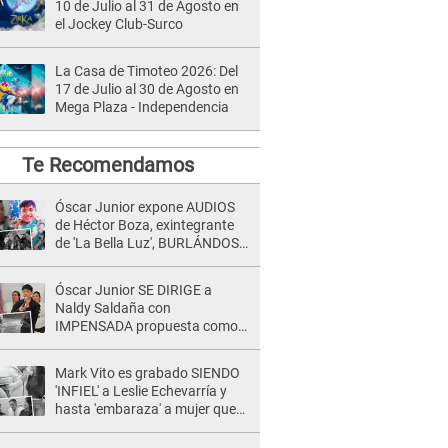
10 de Julio al 31 de Agosto en
el Jockey Club-Surco
La Casa de Timoteo 2026: Del
17 de Julio al 30 de Agosto en
Mega Plaza - Independencia
Te Recomendamos
Óscar Junior expone AUDIOS
de Héctor Boza, exintegrante
de 'La Bella Luz', BURLÁNDOSE
de Anely Dávila tras acusarlo
de maltrato: "Grábame..."
Óscar Junior SE DIRIGE a
Naldy Saldaña con
IMPENSADA propuesta como
nuevo líder de 'La Bella Luz' tras
denuncia: "Otro tipo de ley..."
Mark Vito es grabado SIENDO
'INFIEL' a Leslie Echevarría y
hasta 'embaraza' a mujer que
sería su AMANTE: "¡Eres un
desgraciado! "