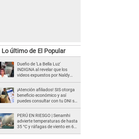
Lo último de El Popular
Dueño de 'La Bella Luz'
INDIGNA al revelar que los
videos expuestos por Naldy
Saldaña pueden ser EDITADOS:
"Yo tengo sus dos visitas..."
¡Atención afiliados! SIS otorga
beneficio económico y así
puedes consultar con tu DNI si
te corresponde
PERÚ EN RIESGO | Senamhi
advierte temperaturas de hasta
35 °C y ráfagas de viento en 6
regiones del país