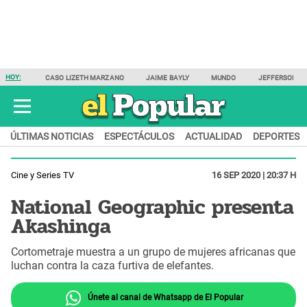
HOY:
CASO LIZETH MARZANO
JAIME BAYLY
MUNDO
JEFFERSON F
ÚLTIMAS NOTICIAS
ESPECTÁCULOS
ACTUALIDAD
DEPORTES
Cine y Series TV
16 SEP 2020 | 20:37 H
National Geographic presenta
Akashinga
Cortometraje muestra a un grupo de mujeres africanas que
luchan contra la caza furtiva de elefantes.
Únete al canal de Whatsapp de El Popular