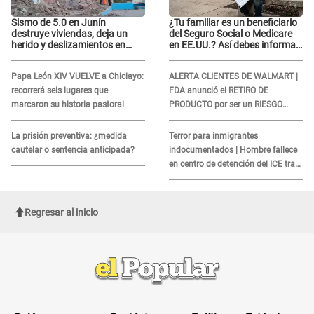
Sismo de 5.0 en Junín
¿Tu familiar es un beneficiario
destruye viviendas, deja un
del Seguro Social o Medicare
herido y deslizamientos en
en EE.UU.? Así debes informar
laderas: IGP alerta sobre
sobre su muerte para EVITAR
posibles réplicas
COBROS
Papa León XIV VUELVE a Chiclayo:
ALERTA CLIENTES DE WALMART |
recorrerá seis lugares que
FDA anunció el RETIRO DE
marcaron su historia pastoral
PRODUCTO por ser un RIESGO
MORTAL para consumidores: ¿Cuál
es?
La prisión preventiva: ¿medida
Terror para inmigrantes
cautelar o sentencia anticipada?
indocumentados | Hombre fallece
en centro de detención del ICE tras
sufrir una "emergencia médica"
Regresar al inicio