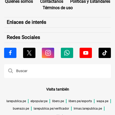
Quiénes somos
Contáctanos
Políticas y Estándares
Términos de uso
Enlaces de interés
Redes Sociales
Visita también
larepublica.pe
elpopular.pe
libero.pe
libero.pe/esports
wapa.pe
buenazo.pe
larepublica.pe/verificador
lrmas.larepublica.pe