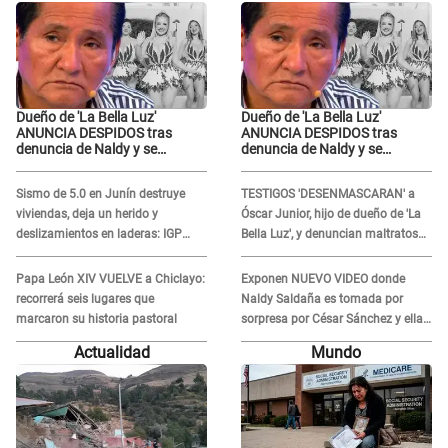
Dueño de 'La Bella Luz'
Dueño de 'La Bella Luz'
ANUNCIA DESPIDOS tras
ANUNCIA DESPIDOS tras
denuncia de Naldy y se
denuncia de Naldy y se
pronuncia sobre cantantes:
pronuncia sobre cantantes:
"Mis chicas están siendo
"Mis chicas están siendo
Sismo de 5.0 en Junín destruye
TESTIGOS 'DESENMASCARAN' a
vulneradas"
vulneradas"
viviendas, deja un herido y
Óscar Junior, hijo de dueño de 'La
deslizamientos en laderas: IGP
Bella Luz', y denuncian maltratos
alerta sobre posibles réplicas
en la orquesta: "Los humilla..."
Papa León XIV VUELVE a Chiclayo:
Exponen NUEVO VIDEO donde
recorrerá seis lugares que
Naldy Saldaña es tomada por
marcaron su historia pastoral
sorpresa por César Sánchez y ella
evidencia su REACCIÓN: Le agarró
Actualidad
Mundo
la mano