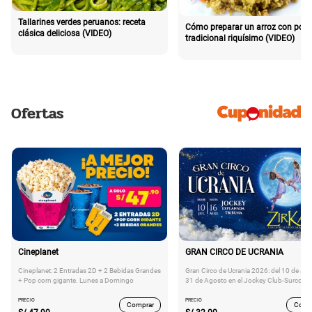
Tallarines verdes peruanos: receta
Cómo preparar un arroz con poll
clásica deliciosa (VIDEO)
tradicional riquísimo (VIDEO)
Ofertas
Cineplanet
GRAN CIRCO DE UCRANIA
Cineplanet: 2 Entradas 2D + 2 Bebidas Grandes
Gran Circo de Ucrania 2026: del 10 de Juli
+ Pop corn gigante. Lunes a Domingo
31 de Agosto en el Jockey Club-Surco
PRECIO
PRECIO
Comprar
Comp